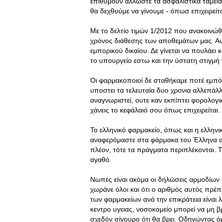
επιθυμούν άλλωστε τα ασφαλιστικά ταμεία
θα δεχθούμε να γίνουμε - όπωσ επιχειρείτα
Με το δελτίο τιμών 1/2012 που ανακοινώθ
χρόνος διάθεσης των αποθεμάτων μας. Α
εμπορικού δικαίου. Δε γίνεται να πουλάει
το υπουργείο εστω και την ύστατη στιγμ
Οι φαρμακοποιοί δε σταθήκαμε ποτέ εμπό
υποστει τα τελευταία δυο χρονια αλλεπάλ
αναγνωριστεί, ουτε καν εκπίπτει φορολογι
χάνεις το κεφάλαιό σου όπως επιχειρείται.
Το ελληνικό φαρμακείο, όπως και η ελληνι
αναφερόμαστε στα φάρμακα του Έλληνα ασ
πλέον, τότε τα πράγματα περιπλέκονται. Τ
αγαθό.
Νωπές είναι ακόμα οι δηλώσεις αρμοδίων
χωράνε όλοι και ότι ο αριθμός αυτός πρέπε
των φαρμακείων ανά την επικράτεια είναι
κεντρο υγειας, νοσοκομείο μπορεί να μη β
σχεδόν σίγουρο ότι θα βρει. Οδηγώντας ό