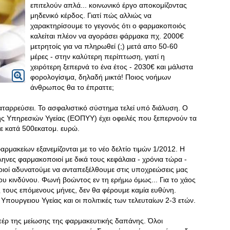
επιτελούν απλά... κοινωνικό έργο αποκομίζοντας
μηδενικό κέρδος. Γιατί πώς αλλιώς να
χαρακτηρίσουμε το γεγονός ότι ο φαρμακοποιός
καλείται πλέον να αγοράσει φάρμακα πχ. 2000€
μετρητοίς για να πληρωθεί (;) μετά απο 50-60
μέρες - στην καλύτερη περίπτωση, γιατί η
χειρότερη ξεπερνά το ένα έτος - 2030€ και μάλιστα
φορολογίσιμα, δηλαδή μικτά! Ποιος νοήμων
άνθρωπος θα το έπραττε;
 καταρρεύσει. Το ασφαλιστικό σύστημα τελεί υπό διάλυση. Ο
 Υπηρεσιών Υγείας (ΕΟΠΥΥ) έχει οφειλές που ξεπερνούν τα
κε κατά 500εκατομ. ευρώ.
ρμακείων εξανεμίζονται με το νέο δελτίο τιμών 1/2012
. Η
ηνες φαρμακοποιοί με δικά τους κεφάλαια - χρόνια τώρα -
οιοί αδυνατούμε να ανταπεξέλθουμε στις υποχρεώσεις μας
ου κινδύνου. Φωνή βοώντος εν τη ερήμω όμως... Για το χάος
 τους επόμενους μήνες, δεν θα φέρουμε καμία ευθύνη.
Υπουργειου Υγείας και οι πολιτικές των τελευταίων 2-3 ετών.
υπέρ της μείωσης της φαρμακευτικής δαπάνης. Όλοι