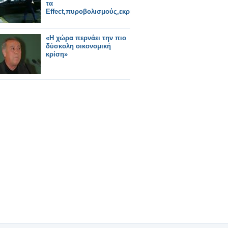
τα
Effect,πυροβολισμούς,εκρήξεις;
«Η χώρα περνάει την πιο
δύσκολη οικονομική
κρίση»