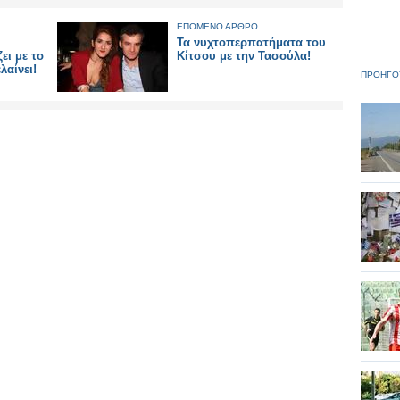
ΕΠΟΜΕΝΟ ΑΡΘΡΟ
Τα νυχτοπερπατήματα του
ει με το
Κίτσου με την Τασούλα!
λαίνει!
ΠΡΟΗΓΟ