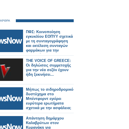
 ΑΡΘΡΑ
ΠΦΣ: Κοινοποίηση
εγκυκλίου ΕΟΠΥΥ σχετικά
με τη συνταγογράφηση
και εκτέλεση συνταγών
φαρμάκων για την
εξυπηρέτηση των
διακινούμενων πολιτών
THE VOICE OF GREECE:
Οι δηλώσεις συμμετοχής
για την νέα σεζόν έχουν
ήδη ξεκινήσει...
Μήπως το σιδηροδρομικό
δυστύχημα στο
Μπέντφορντ εγείρει
ευρύτερα ερωτήματα
σχετικά με την ασφάλεια;
Απάντηση δημάρχου
Καλαβρύτων στον
Κυρανάκη για