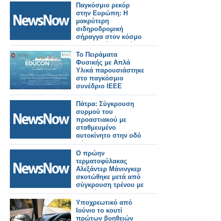
Παγκόσμιο ρεκόρ
στην Ευρώπη: Η
μακρύτερη
σιδηροδρομική
σήραγγα στον κόσμο
κατασκευάζεται κάτω
από τις Άλπεις.
Το Πειράματα
Φυσικής με Απλά
Υλικά παρουσιάστηκε
στο παγκόσμιο
συνέδριο IEEE
EDUCON
Πάτρα: Σύγκρουση
συρμού του
προαστιακού με
σταθμευμένο
αυτοκίνητο στην οδό
Νόρμαν.
Ο πρώην
τερματοφύλακας
Αλεξάντερ Μάνινγκερ
σκοτώθηκε μετά από
σύγκρουση τρένου με
αυτοκίνητο.
Υποχρεωτικό από
Ιούνιο το κουτί
πρώτων βοηθειών