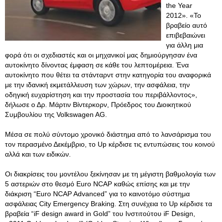
the Year
2012». «Το
βραβείο αυτό
επιβεβαιώνει
για άλλη μια
φορά ότι οι σχεδιαστές και οι μηχανικοί μας δημιούργησαν ένα
αυτοκίνητο δίνοντας έμφαση σε κάθε του λεπτομέρεια. Ένα
αυτοκίνητο που θέτει τα στάνταρντ στην κατηγορία του αναφορικά
με την ιδανική εκμετάλλευση των χώρων, την ασφάλεια, την
οδηγική ευχαρίστηση και την προστασία του περιβάλλοντος»,
δήλωσε ο Δρ. Μάρτιν Βίντερκορν, Πρόεδρος του Διοικητικού
Συμβουλίου της Volkswagen AG.
Μέσα σε πολύ σύντομο χρονικό διάστημα από το λανσάρισμα του
τον περασμένο Δεκέμβριο, το Up κέρδισε τις εντυπώσεις του κοινού
αλλά και των ειδικών.
Οι διακρίσεις του μοντέλου ξεκίνησαν με τη μέγιστη βαθμολογία των
5 αστεριών στο θεσμό Euro NCAP καθώς επίσης και με την
διάκριση “Euro NCAP Advanced” για το καινοτόμο σύστημα
ασφάλειας City Emergency Braking. Στη συνέχεια το Up κέρδισε τα
βραβεία “iF design award in Gold” του Ινστιτούτου iF Design,