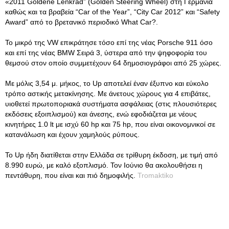
«2011 Goldene Lenkrad” (Golden Steering Wheel) στη Γερμανία
καθώς και τα βραβεία “Car of the Year”, “City Car 2012” και “Safety
Award” από το βρετανικό περιοδικό What Car?.
Το μικρό της VW επικράτησε τόσο επί της νέας Porsche 911 όσο
και επί της νέας BMW Σειρά 3, ύστερα από την ψηφοφορία του
θεμσού στον οποίο συμμετέχουν 64 δημοσιογράφοι από 25 χώρες.
Με μόλις 3,54 μ. μήκος, το Up αποτελεί έναν έξυπνο και εύκολο
τρόπο αστικής μετακίνησης. Με άνετους χώρους για 4 επιβάτες,
υιοθετεί πρωτοποριακά συστήματα ασφάλειας (στις πλουσιότερες
εκδόσεις εξοιπλισμού) και άνεσης, ενώ εφοδιάζεται με νέους
κινητήρες 1.0 lt με ισχύ 60 hp και 75 hp, που είναι οικονομνικοί σε
κατανάλωση και έχουν χαμηλούς ρύπους.
Το Up ήδη διατίθεται στην Ελλάδα σε τρίθυρη έκδοση, με τιμή από
8.990 ευρώ, με καλό εξοπλισμό. Τον Ιούνιο θα ακολουθήσει η
πεντάθυρη, που είναι και πιό δημοφιλής.
Tromaktiko