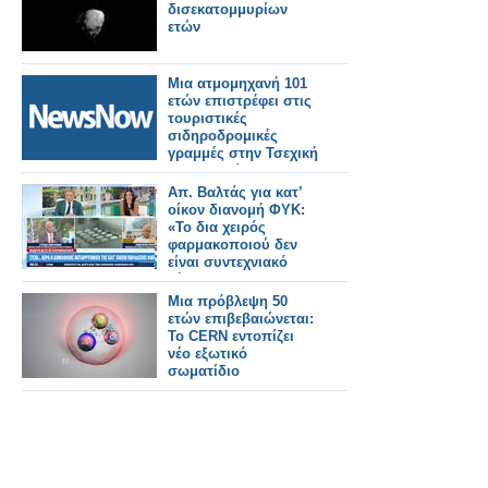
δισεκατομμυρίων
ετών
Μια ατμομηχανή 101
ετών επιστρέφει στις
τουριστικές
σιδηροδρομικές
γραμμές στην Τσεχική
Δημοκρατία.
Απ. Βαλτάς για κατ’
οίκον διανομή ΦΥΚ:
«To δια χειρός
φαρμακοποιού δεν
είναι συντεχνιακό
ζήτημα» (video)
Μια πρόβλεψη 50
ετών επιβεβαιώνεται:
Το CERN εντοπίζει
νέο εξωτικό
σωματίδιο