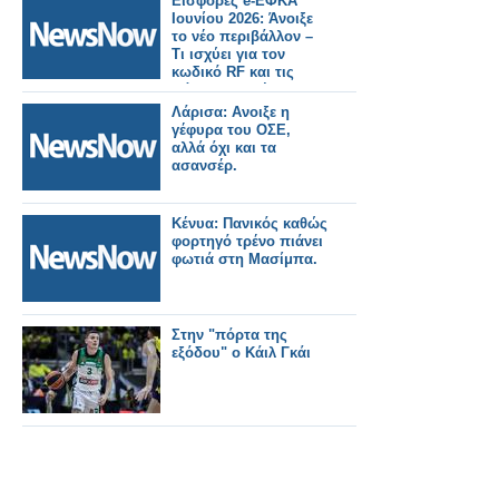
Εισφορές e-ΕΦΚΑ
Ιουνίου 2026: Άνοιξε
το νέο περιβάλλον –
Τι ισχύει για τον
κωδικό RF και τις
πάγιες εντολές
Λάρισα: Ανοιξε η
γέφυρα του ΟΣΕ,
αλλά όχι και τα
ασανσέρ.
Κένυα: Πανικός καθώς
φορτηγό τρένο πιάνει
φωτιά στη Μασίμπα.
Στην "πόρτα της
εξόδου" ο Κάιλ Γκάι