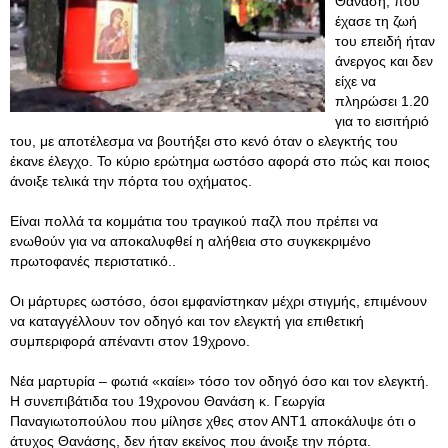
Θανάση, που
έχασε τη ζωή
του επειδή ήταν
άνεργος και δεν
είχε να
πληρώσει 1.20
για το εισιτήριό
του, με αποτέλεσμα να βουτήξει στο κενό όταν ο ελεγκτής του
έκανε έλεγχο. Το κύριο ερώτημα ωστόσο αφορά στο πώς και ποιος
άνοιξε τελικά την πόρτα του οχήματος.
Είναι πολλά τα κομμάτια του τραγικού παζλ που πρέπει να
ενωθούν για να αποκαλυφθεί η αλήθεια στο συγκεκριμένο
πρωτοφανές περιστατικό..
Οι μάρτυρες ωστόσο, όσοι εμφανίστηκαν μέχρι στιγμής, επιμένουν
να καταγγέλλουν τον οδηγό και τον ελεγκτή για επιθετική
συμπεριφορά απέναντι στον 19χρονο.
Νέα μαρτυρία – φωτιά «καίει» τόσο τον οδηγό όσο και τον ελεγκτή.
Η συνεπιβάτιδα του 19χρονου Θανάση κ. Γεωργία
Παναγιωτοπούλου που μίλησε χθες στον ΑΝΤ1 αποκάλυψε ότι ο
άτυχος Θανάσης, δεν ήταν εκείνος που άνοιξε την πόρτα.