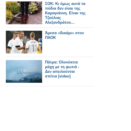
ΣΟΚ: Κι όμως αυτά τα
πόδια δεν είναι της
Καραγιάννη. Είναι της
Τζούλιας
Αλεξανδράτου...
Άμεσα «δεκάρι» στον
ΠΑΟΚ
Πάτρα: Ολονύκτια
μάχη με τη φωτιά -
Δεν απειλούνται
σπίτια [video]