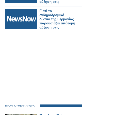
αύξηση στις
εγκληματικές
επιθέσεις.
Γιατί το
σιδηροδρομικό
δίκτυο της Γερμανίας
παρουσιάζει απότομη
αύξηση στις
εγκληματικές
επιθέσεις.
ΠΡΟΗΓΟΥΜΕΝΑ ΑΡΘΡΑ