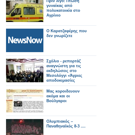
Πριν λίγο: Πτώση
γυναίκας από
πολυκατοικία στο
Αγρίνιο
Ο Καρατζαφέρης που
δεν γνωρίζετε
Σχόλιο - ρεπορτάζ
αναγνώστη για τις
εκδηλώσεις στο
Μεσολόγγι «Άγριες
αποδοκιμασίες
κυβερνητικών
στελεχών»
Μας κοροιδευουν
ακόμα και οι
Βούλγαροι
Ολυμπιακός –
Παναθηναϊκός 8-3 ....