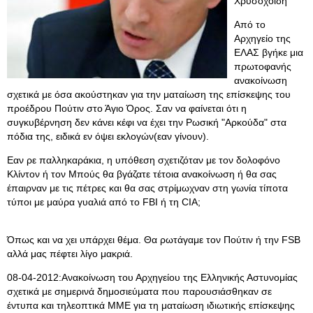
Χρυσοχοΐδη
Aπό το
Αρχηγείο της
ΕΛΑΣ βγήκε μια
πρωτοφανής
ανακοίνωση
σχετικά με όσα ακούστηκαν για την ματαίωση της επίσκεψης του
προέδρου Πούτιν στο Άγιο Όρος. Σαν να φαίνεται ότι η
συγκυβέρνηση δεν κάνει κέφι να έχει την Ρωσική "Αρκούδα" στα
πόδια της, ειδικά εν όψει εκλογών(εαν γίνουν).
Εαν ρε παλληκαράκια, η υπόθεση σχετιζόταν με τον δολοφόνο
Κλίντον ή τον Μπούς θα βγάζατε τέτοια ανακοίνωση ή θα σας
έπαιρναν με τις πέτρες και θα σας στρίμωχναν στη γωνία τίποτα
τύποι με μαύρα γυαλιά από το FBI ή τη CIA;
Όπως και να χει υπάρχει θέμα. Θα ρωτάγαμε τον Πούτιν ή την FSB
αλλά μας πέφτει λίγο μακριά.
08-04-2012:Ανακοίνωση του Αρχηγείου της Ελληνικής Αστυνομίας
σχετικά με σημερινά δημοσιεύματα που παρουσιάσθηκαν σε
έντυπα και τηλεοπτικά ΜΜΕ για τη ματαίωση ιδιωτικής επίσκεψης