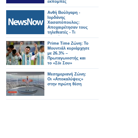
εκπομπές
Ανθή Βούλγαρη -
Ιορδάνης
Χασαπόπουλος:
Αποχαιρέτησαν τους
τηλεθεατές - Τι
αποκάλυψαν το
τηλεοπτικό τους
Prime Time Ζώνη: Το
μέλλον;
Μουντιάλ κυριάρχησε
με 26.3% –
Πρωταγωνιστής και
το «Σόι Σου»
Μεσημεριανή Ζώνη:
Οι «Αποκαλύψεις»
στην πρώτη θέση