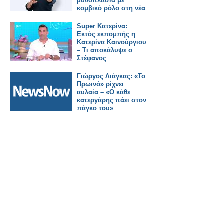
μυθοπλασία με
κομβικό ρόλο στη νέα
σειρά του ΑΝΤ1
Super Κατερίνα:
Εκτός εκπομπής η
Κατερίνα Καινούργιου
– Τι αποκάλυψε ο
Στέφανος
Κωνσταντινίδης
Γιώργος Λιάγκας: «Το
Πρωινό» ρίχνει
αυλαία – «Ο κάθε
κατεργάρης πάει στον
πάγκο του»