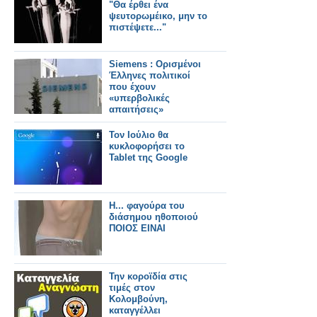
"Θα έρθει ένα
ψευτορωμέικο, μην το
πιστέψετε..."
Siemens : Ορισμένοι
Έλληνες πολιτικοί
που έχουν
«υπερβολικές
απαιτήσεις»
Τον Ιούλιο θα
κυκλοφορήσει το
Tablet της Google
Η... φαγούρα του
διάσημου ηθοποιού
ΠΟΙΟΣ ΕΙΝΑΙ
Την κοροϊδία στις
τιμές στον
Κολομβούνη,
καταγγέλλει