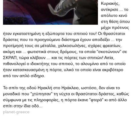
Κυριακής,
αντίκρισε ... το
απόλυτο κενό
στη θέση όπου
μέχρι πρότινος
ήταν εγκατεστημένη η εξώπορτα του σπιτιού του! Οι θρασύτατοι
δράστες που το προηγούμενο διάστημα έχουν αποδείξει ... την
προτίμησή τους σε μέταλλα, χαλκοσωλήνες, σχάρες φρεατίων,
ακόμη και ... φωτιστικά στους δρόμους, τα οποία "σκοτώνουν" σε
ΣΚΡΑΠ, τώρα κλέβουν ... και τις πόρτες των σπιτιών! Αιτία,
πιθανολογεί ο ιδιοκτήτης του σπιτιού, το αλουμίνιο από το οποίο
ήταν κατασκευασμένη η πόρτα, υλικό το οποίο είναι ακριβότερο
από τον απλό σίδηρο.
Το σπίτι της οδού Ηρακλή στο Ηράκλειο, ωστόσο, δεν είναι το
μοναδικό που "χτύπησαν" τη νύχτα οι θρασύτατοι δράστες, καθώς
σύμφωνα με τις πληροφορίες, η πόρτα έκανε "φτερά" κι από άλλο
σπίτι στην ίδια οδό...
planet-greece