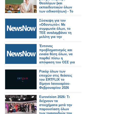
Θεολόγων (και
εκπαιδευτικών όλων
των ειδικοτήτων) - Το
ΦΕΚ
Σύσκεψη για τον
«Οδοντωτό»: Με
συμφωνία όλων, το
ΤΕΕ αναλαμβάνει τη
μελέτη για την
επαναλειτουργία του.
Έντονος
προβληματισμός και
ενιαία θέση όλων, να
παρθεί πίσω η
απόφαση του ΟΣΕ για
κλείσιμο του
Οδοντωτού
Ρεκόρ όλων των
εποχών στις θεάσεις
του ERTFLIX το
δίμηνο Ιανουαρίου-
Φεβρουαρίου 2026
Eurovision 2026: Τι
δείχνουν τα
στοιχήματα μετά την
παρουσίαση όλων
των τραγουδιών του