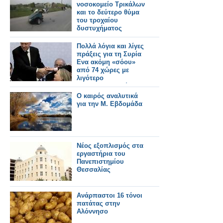
νοσοκομείο Τρικάλων
και το δεύτερο θύμα
του τροχαίου
δυστυχήματος
Πολλά λόγια και λίγες
πράξεις για τη Συρία
Ενα ακόμη «σόου»
από 74 χώρες με
λιγότερο
«ανθρωπιστικούς»
στόχους
Ο καιρός αναλυτικά
για την Μ. Εβδομάδα
Νέος εξοπλισμός στα
εργαστήρια του
Πανεπιστημίου
Θεσσαλίας
Ανάρπαστοι 16 τόνοι
πατάτας στην
Αλόννησο