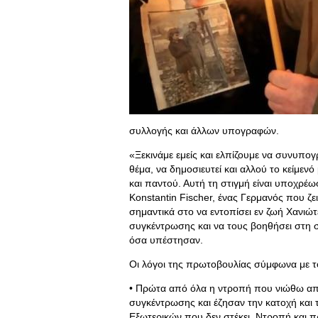
συλλογής και άλλων υπογραφών.
«Ξεκινάμε εμείς και ελπίζουμε να συνυπογ
θέμα, να δημοσιευτεί και αλλού το κείμε
και παντού. Αυτή τη στιγμή είναι υποχρέω
Kοnstantin Fischer, ένας Γερμανός που ζει
σημαντικά στο να εντοπίσει εν ζωή Χανιώτ
συγκέντρωσης και να τους βοηθήσει στη σ
όσα υπέστησαν.
Οι λόγοι της πρωτοβουλίας σύμφωνα με τον
• Πρώτα από όλα η ντροπή που νιώθω απ
συγκέντρωσης και έζησαν την κατοχή και
Εξωτερικών που δεν στέκει. Ντροπή και 