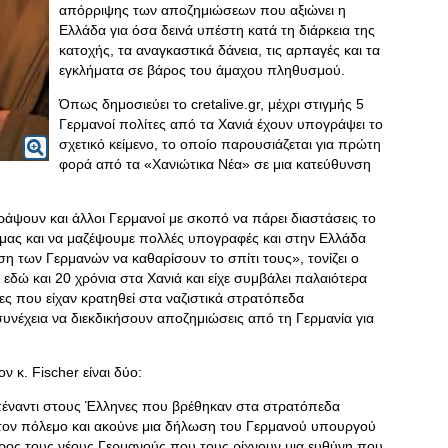
απόρριψης των αποζημιώσεων που αξιώνει η
Ελλάδα για όσα δεινά υπέστη κατά τη διάρκεια της
κατοχής, τα αναγκαστικά δάνεια, τις αρπαγές και τα
εγκλήματα σε βάρος του άμαχου πληθυσμού.
Όπως δημοσιεύει το cretalive.gr, μέχρι στιγμής 5
Γερμανοί πολίτες από τα Χανιά έχουν υπογράψει το
σχετικό κείμενο, το οποίο παρουσιάζεται για πρώτη
φορά από τα «Χανιώτικα Νέα» σε μια κατεύθυνση
ράψουν και άλλοι Γερμανοί με σκοπό να πάρει διαστάσεις το
νό μας και να μαζέψουμε πολλές υπογραφές και στην Ελλάδα
ση των Γερμανών να καθαρίσουν το σπίτι τους», τονίζει ο
 εδώ και 20 χρόνια στα Χανιά και είχε συμβάλει παλαιότερα
ες που είχαν κρατηθεί στα ναζιστικά στρατόπεδα
υνέχεια να διεκδικήσουν αποζημιώσεις από τη Γερμανία για
 κ. Fischer είναι δύο:
έναντι στους Έλληνες που βρέθηκαν στα στρατόπεδα
 τον πόλεμο και ακούνε μια δήλωση του Γερμανού υπουργού
προς τους νέους Γερμανούς που τους ρίχνουν μια ευθύνη που