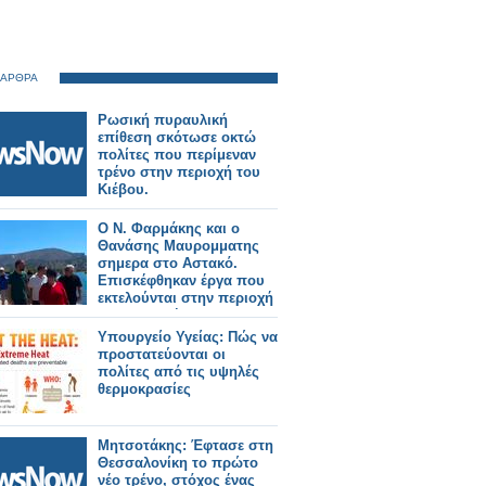
 ΑΡΘΡΑ
Ρωσική πυραυλική
επίθεση σκότωσε οκτώ
πολίτες που περίμεναν
τρένο στην περιοχή του
Κιέβου.
Ο Ν. Φαρμάκης και ο
Θανάσης Μαυρομματης
σημερα στο Αστακό.
Επισκέφθηκαν έργα που
εκτελούνται στην περιοχή
και συναντήθηκαν με
φορείς και πολίτες (φωτο-
Υπουργείο Υγείας: Πώς να
βιντεο)
προστατεύονται οι
πολίτες από τις υψηλές
θερμοκρασίες
Μητσοτάκης: Έφτασε στη
Θεσσαλονίκη το πρώτο
νέο τρένο, στόχος ένας