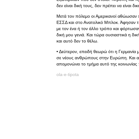
δεν είναι δική τους, δεν πρέπει να είναι δικ
Μετά τον πόλεμο οι Αμερικανοί αθώωσαν 
ΕΣΣΔ και στο Ανατολικό Μπλοκ. Άφησαν το
με τον ένα ή τον άλλο τρόπο και φόρτωσαν
δική μου γενιά. Και τώρα ουσιαστικά η δικ
και αυτό δεν το θέλω.
• Δεύτερον, επειδή θεωρώ ότι η Γερμανία 
σε νέους ανθρώπους στην Ευρώπη. Και αυτ
απομονώνει το τμήμα αυτό της κοινωνίας π
ola-e-tipota