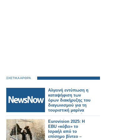
ΣΧΕΤΙΚΑ ΑΡΘΡΑ
Αλγεινή εντύπωση η
καταψήφιση των
όρων διακήρυξης του
διαγωνισμού για τη
τουριστική μαρίνα
του Αστακού από τον
κ. Γαλούνη και η
Eurovision 2025: Η
ανακοίνωση
EBU «κόβει» το
προσφυγής εκ μέρους
Ισραήλ από το
του. Το άλλο μέλος
επίσημο βίντεο –