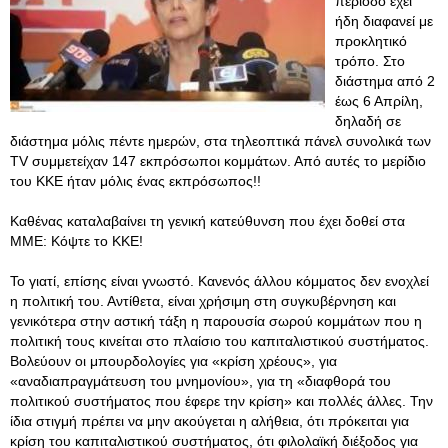
περίοδο έχει
ήδη διαφανεί με
προκλητικό
τρόπο. Στο
διάστημα από 2
έως 6 Απρίλη,
δηλαδή σε
διάστημα μόλις πέντε ημερών, στα τηλεοπτικά πάνελ συνολικά των
TV συμμετείχαν 147 εκπρόσωποι κομμάτων. Από αυτές το μερίδιο
του ΚΚΕ ήταν μόλις ένας εκπρόσωπος!!
Καθένας καταλαβαίνει τη γενική κατεύθυνση που έχει δοθεί στα
ΜΜΕ: Κόψτε το ΚΚΕ!
Το γιατί, επίσης είναι γνωστό. Κανενός άλλου κόμματος δεν ενοχλεί
η πολιτική του. Αντίθετα, είναι χρήσιμη στη συγκυβέρνηση και
γενικότερα στην αστική τάξη η παρουσία σωρού κομμάτων που η
πολιτική τους κινείται στο πλαίσιο του καπιταλιστικού συστήματος.
Βολεύουν οι μπουρδολογίες για «κρίση χρέους», για
«αναδιαπραγμάτευση του μνημονίου», για τη «διαφθορά του
πολιτικού συστήματος που έφερε την κρίση» και πολλές άλλες. Την
ίδια στιγμή πρέπει να μην ακούγεται η αλήθεια, ότι πρόκειται για
κρίση του καπιταλιστικού συστήματος, ότι φιλολαϊκή διέξοδος για