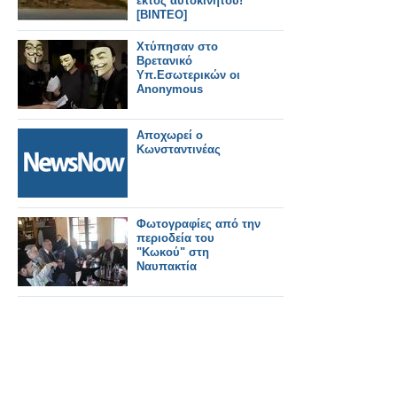
εκτός αυτοκινήτου!
[BINTEO]
Χτύπησαν στο
Βρετανικό
Υπ.Εσωτερικών οι
Anonymous
Αποχωρεί ο
Κωνσταντινέας
Φωτογραφίες από την
περιοδεία του
"Κωκού" στη
Ναυπακτία