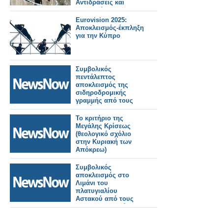
της παράταξής του
Αντιδράσεις και
ψήφισε θετικά,
σιωπηλός
αφήνοντας τον στη
αποκλεισμός
Eurovision 2025:
μοναξιά της
Αποκλεισμός-έκπληξη
αρνητικής του ψήφου
για την Κύπρο
και του 6 - 1 (video).
Συμβολικός
πεντάλεπτος
αποκλεισμός της
σιδηροδρομικής
γραμμής από τους
κατοίκους της
Ροδόπολη Σερρών
Το κριτήριο της
Μεγάλης Κρίσεως
(θεολογικό σχόλιο
στην Κυριακή των
Απόκρεω)
Συμβολικός
αποκλεισμός στο
Λιμάνι του
πλατυγιαλίου
Αστακού από τους
αγροτοκτηνοτρόφους.