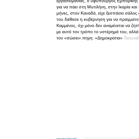
εργασιομανίας, ο υφυπουργός Εμπορικής 
για να πάει στη Μυτιλήνη, στην Ικαρία κ
μήνες, στον Καναδά, είχε ξεσπάσει σάλο
του διέθεσε η κυβέρνηση για να πραγματοπ
Καμμένος, όχι μόνο δεν αναμένεται να ζ
με αυτό τον τρόπο το υστέρημά του, αλλά 
τον «σώσει».πηγη: «Δημοκρατια»
Tsouval