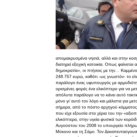
απομακρυσμένα νησιά, αλλά και στην κοσμ
διατηρεί εξοχική κατοικία. Οπως φαίνεται
δημοκρατία», οι πτήσεις με την… Καμμέν
248.757 ευρώ, καθότι -ως γνωστόν- το ελ
παράλογο ένας υφυπουργός με αρμοδιότητα
ορισμένες φορές ένα ελικόπτερο για να με
απόλυτα παράλογο να το κάνει αυτό τακτι
μόνο γι’ αυτό τον λόγο και μάλιστα για μ
σήμερα, από το πόστο αρχηγού κόμματος π
που είχε εξουσία στα χέρια του την «αξιοπ
ελικόπτερα, στην υγεία φυσικά των κορόι
Αυγούστου του 2008 το υπουργείο πλήρωσ
Μύκονο και τη Σάμο. Τον Δεκαπενταύγουστ