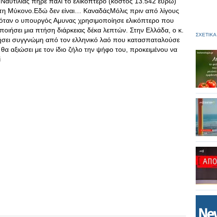
Ναυτιλίας πήρε πάλι το ελικόπτερο (κόστος 13.542 ευρώ)
αι τη Μύκονο.Εδώ δεν είναι… ΚαναδάςΜόλις πριν από λίγους
ς όταν ο υπουργός Αμυνας χρησιμοποίησε ελικόπτερο που
οιήσει μια πτήση διάρκειας δέκα λεπτών. Στην Ελλάδα, ο κ.
ΣΧΕΤΙΚΑ
ητήσει συγγνώμη από τον ελληνικό λαό που κατασπαταλούσε
θα αξιώσει με τον ίδιο ζήλο την ψήφο του, προκειμένου να
i