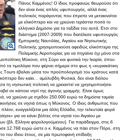
Πάνος Καμμένος! Ο ίδιος προφανώς θεωρούσε ότι
δεν είναι ένας απλός υφυπουργός, αλλά ένας
πολιτικός παράγοντας που έπρεπε να μετακινείται
με ελικόπτερο και να χρεώνει τεράστια ποσά το
ελληνικό Δημόσιο για τα ταξίδια του αυτά. Ετσι στο
διάστημα (2007-2009) που διατέλεσε υφυπουργός
Εμπορικής Ναυτιλίας, Αιγαίου και Νησιωτικής
Πολιτικής χρησιμοποιούσε αφειδώς ελικόπτερα της
Πολεμικής Αεροπορίας για να πηγαίνει όχι μόνο στα
οπολίτικη Μύκονο, στη Σύρο και φυσικά την Ικαρία, όπου
 από τα τιμολόγια που φέρνει σήμερα στο φως η «κυριακάτικη
ος Τours έβαλαν μέσα τον προϋπολογισμό του κράτους κατά
ικόπτερο δεν καίει… αμόλυβδη.Φυσικά, δεν είναι διόλου
 τη νησιωτική πολιτική να χρειαστεί να χρησιμοποιήσει
ταβεί σε κάποιο νησί της άγονης γραμμής
. Είναι όμως
κά, να χρεώνει με σχεδόν 250.000 ευρώ τα δημόσια ταμεία
ετακινήσεις σε νησιά όπως η Μύκονος. Ο ίδιος άνθρωπος που
λέον, ευαγγελίζεται μια άλλη Ελλάδα, την τελευταία φορά
οίησε» για να κάνει βόλτες στα νησιά του Αιγαίου με
δων (βλ. Ελληνα φορολογούμενου). Για παράδειγμα, στις 6
ε 12.768 ευρώ ώστε ο κ. Καμμένος να πάει στον Πόρο, στη
ο του ίδιου έτους, σε μία πρωτοφανή επίδειξη