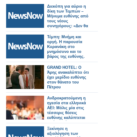
Διεκόπη για αύριο η
δίκη των Τεμπών –
Μήνυμα ευθύνης από
τους νέους
συνηγόρους: «Δεν θα
γίνουμε αιτία
καθυστέρησης της
Τέμπη: Μνήμη και
δίκης»
oργή. Η παρουσία
Κυρανάκη στο
μνημόσυνο και το
βάρος της ευθύνης.
GRAND HOTEL: Ο
Άρης ανακαλύπτει ότι
έχει μερίδιο ευθύνης
στον θάνατο του
Πέτρου
Ανδροκρατούμενη η
ηγεσία στα ελληνικά
ΑΕΙ: Μόλις μία στις
τέσσερις θέσεις
ευθύνης καλύπτεται
από γυναίκες
Ξεκίνησε η
αξιολόγηση των