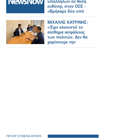
υπαλλήλων σε θέση
ευθύνης στον ΟΣΕ -
«Βρήκαμε δύο υπό
την επήρεια
ναρκωτικών» είπε ο
ΜΙΧΑΛΗΣ ΚΑΤΡΙΝΗΣ:
Κυρανάκης
«Έχει κλονιστεί το
αίσθημα ασφάλειας
των πολιτών. Δεν θα
χαρίσουμε την
ατζέντα για την
ασφάλεια του πολίτη
στη συντηρητική
παράταξη»
ΠΡΟΗΓΟΥΜΕΝΑ ΑΡΘΡΑ