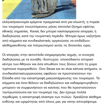
ελληνικήοικονομία κρέμεται πραγματικά από μια κλωστή, η πορεία
του τουρισμού τουςεπόμενους μήνες αποτελεί ζήτημα υψίστης
εθνικής σημασίας. Κανείς δεν μπορεί νααπαγορεύσει απεργίες ή
διαδηλώσεις κατά την τουριστική περίοδο. Μπορεί όμως ναζητήσει
από κόμματα και συνδικαλιστικές οργανώσεις να επιδείξουν
αίσθημαευθύνης και πατριωτισμού αυτές τις δύσκολες ώρες.
Οι απεργίες στην ακτοπλοΐα σεημερομηνίες αιχμής, οι συνεχείς
διαδηλώσεις με τα συνήθη -δυστυχώς- επεισόδιαστο ιστορικό
κέντρο των Αθηνών και όσα απωθούν τους ξένους από τη χώρα
πρέπεινα περιορισθούν. Οσο δίκαια και αν είναι κάποια αιτήματα, οι
συνδικαλιστικέςοργανώσεις οφείλουν να προστατεύσουν την
Ελλάδα από την καταστροφή μιαςκατάρρευσης του τουρισμού. Τα
κόμματα και όσοι θέλουν να διαδηλώσουν και ναδιαμαρτυρηθούν
μπορούν να συμφωνήσουν σε κανόνες που θα προστατεύσουν
τηνπρωτεύουσα και τον τουρισμό της. Δεν έχουμε πολλά
περιθώρια, η καταστροφή είναιπρο των πυλών. Χρειάζεται αίσθημα
ευθύνης και ωριμότητας από όλους μας για νατην αποτρέψουμε.