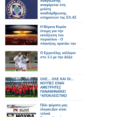
Αναγνώστης
αναφέρεται στη
μελέτη
αναδιάρθρωσης
υπηρεσιών της ΕΛ.ΑΣ
H Βόρεια Κορέα
έτοιμη για την
εκτόξευση του
πυραύλου - Ο
πλανήτης κρατάει την
ανάσα του
Ο Εργοτέλης κόλλησε
στο 1-1 με την Δόξα
ΟΛΕ... ΟΛΕ ΚΑΙ ΟΙ...
ΚΟΥΠΕΣ ΕΙΝΑΙ
ΑΜΕΤΡΗΤΕΣ
ΠΑΝΑΘΗΝΑΪΚΕ!
*ΑΠΟΚΛΕΙΣΤΙΚΟ
ΒΙΝΤΕΟ*
Πάλι ψέματα μας
έλεγαν;Δεν είναι
τελικά