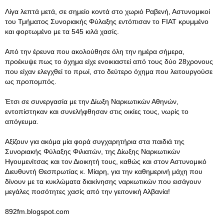
Λίγα λεπτά μετά, σε σημείο κοντά στο χωριό Ραβενή, Αστυνομικοί
του Τμήματος Συνοριακής Φύλαξης εντόπισαν το FIAT κρυμμένο
και φορτωμένο με τα 545 κιλά χασίς.
Από την έρευνα που ακολούθησε όλη την ημέρα σήμερα,
προέκυψε πως το όχημα είχε ενοικιαστεί από τους δύο 28χρονους
που είχαν ελεγχθεί το πρωί, στο δεύτερο όχημα που λειτουργούσε
ως προπομπός.
Έτσι σε συνεργασία με την Δίωξη Ναρκωτικών Αθηνών,
εντοπίστηκαν και συνελήφθησαν στις οικίες τους, νωρίς το
απόγευμα.
Αξίζουν για ακόμα μία φορά συγχαρητήρια στα παιδιά της
Συνοριακής Φύλαξης Φιλιατών, της Δίωξης Ναρκωτικών
Ηγουμενίτσας και τον Διοικητή τους, καθώς και στον Αστυνομικό
Διευθυντή Θεσπρωτίας κ. Μίαρη, για την καθημερινή μάχη που
δίνουν με τα κυκλώματα διακίνησης ναρκωτικών που εισάγουν
μεγάλες ποσότητες χασίς από την γειτονική Αλβανία!
892fm.blogspot.com