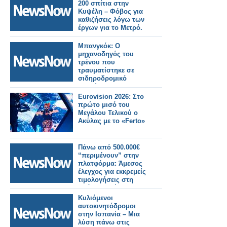
200 σπίτια στην
Κυψέλη – Φόβος για
καθιζήσεις λόγω των
έργων για το Μετρό.
Μπανγκόκ: Ο
μηχανοδηγός του
τρένου που
τραυματίστηκε σε
σιδηροδρομικό
δυστύχημα
ομολόγησε ότι έκανε
Eurovision 2026: Στο
χρήση ναρκωτικών.
πρώτο μισό του
Μεγάλου Τελικού ο
Ακύλας με το «Ferto»
Πάνω από 500.000€
“περιμένουν” στην
πλατφόρμα: Άμεσος
έλεγχος για εκκρεμείς
τιμολογήσεις στη
Δράση Παχέος
Εντέρου
Κυλιόμενοι
αυτοκινητόδρομοι
στην Ισπανία – Μια
λύση πάνω στις