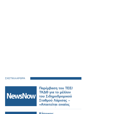
ΣΧΕΤΙΚΑ ΑΡΘΡΑ
Παρέμβαση του ΤΕΕ/
ΤΚΔΘ για το μέλλον
του Σιδηροδρομικού
Σταθμού Λάρισας –
«Απαιτείται ενιαίος
σχεδιασμός για την
πόλη».
Κάτοικος