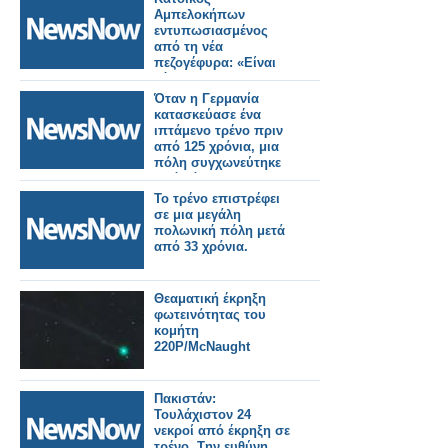
Αμπελοκήπων
εντυπωσιασμένος
από τη νέα
πεζογέφυρα: «Είναι
κόσμημα για την
πόλη»
Όταν η Γερμανία
κατασκεύασε ένα
ιπτάμενο τρένο πριν
από 125 χρόνια, μια
πόλη συγχωνεύτηκε
από κάτω του.
Το τρένο επιστρέφει
σε μια μεγάλη
πολωνική πόλη μετά
από 33 χρόνια.
Θεαματική έκρηξη
φωτεινότητας του
κομήτη
220P/McNaught
Πακιστάν:
Τουλάχιστον 24
νεκροί από έκρηξη σε
τρένο. Tην ευθύνη