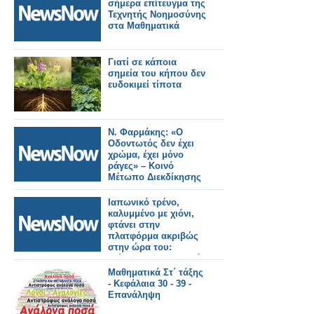
σήμερα επίτευγμα της
Τεχνητής Νοημοσύνης
στα Μαθηματικά
Γιατί σε κάποια
σημεία του κήπου δεν
ευδοκιμεί τίποτα
Ν. Φαρμάκης: «Ο
Οδοντωτός δεν έχει
χρώμα, έχει μόνο
ράγες» – Κοινό
Μέτωπο Διεκδίκησης
Ιαπωνικό τρένο,
καλυμμένο με χιόνι,
φτάνει στην
πλατφόρμα ακριβώς
στην ώρα του:
«Τίποτα δεν σταματά
σε αυτή τη χώρα!»
Μαθηματικά Στ΄ τάξης
- Κεφάλαια 30 - 39 -
Επανάληψη