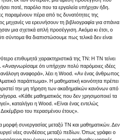
σει ποτέ, παρόλο που τα εργαλεία υπήρχαν ήδη.
ες παραμένουν πέρα από τις δυνατότητες της
τις μηχανές να ερευνήσουν τη βιβλιογραφία για σπάνια
σαν μια σχετικά απλή προσέγγιση. Ακόμα κι έτσι, ο
ι ότι σύντομα θα διαπιστώσουμε πως τελικά δεν είναι
γότερο επιθυμητά χαρακτηριστικά της ΤΝ: Η ΤΝ τείνει
ς. «Αναγνωρίσαμε ότι υπήρχαν πολύ παρόμοιες ιδέες
ν ανάλογη αναφορά», λέει η Wood. «Αν ένας άνθρωπος
ελματικό παράπτωμα». Η μαθηματική κοινότητα πρέπει
ιριστεί την μη τήρηση των ακαδημαϊκών κανόνων από
γρήγορα. «Κάθε μαθηματικός που δεν χρησιμοποιεί τα
γεί», καταλήγει η Wood. «Είναι ένας εντελώς
ν Δεκέμβριο του περασμένου έτους».
έα μορφή συνεργασίας μεταξύ ΤΝ και μαθηματικών. Δεν
υργεί νέες συνδέσεις μεταξύ πεδίων. Όπως γράφει ο
σσότερα που έχουν να πουν οι αριθμοθεωρητικές