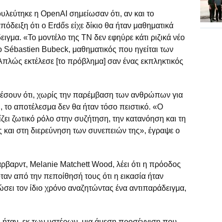
υλεύτηκε η OpenAI σημείωσαν ότι, αν και το
όδειξη ότι ο Erdős είχε δίκιο θα ήταν μαθηματικά
ιγμα. «Το μοντέλο της ΤΝ δεν εφηύρε κάτι ριζικά νέο
 ο Sébastien Bubeck, μαθηματικός που ηγείται των
πλώς εκτέλεσε [το πρόβλημα] σαν ένας εκπληκτικός
θέσουν ότι, χωρίς την παρέμβαση των ανθρώπων για
 το αποτέλεσμα δεν θα ήταν τόσο πειστικό. «Ο
ει ζωτικό ρόλο στην συζήτηση, την κατανόηση και τη
 και στη διερεύνηση των συνεπειών της», έγραψε ο
ρβαρντ, Melanie Matchett Wood, λέει ότι η πρόοδος
αν από την πεποίθησή τους ότι η εικασία ήταν
ερώσει τον ίδιο χρόνο αναζητώντας ένα αντιπαράδειγμα,
ΤΝ ήταν, εκ των υστέρων, μια άμεση προσέγγιση που