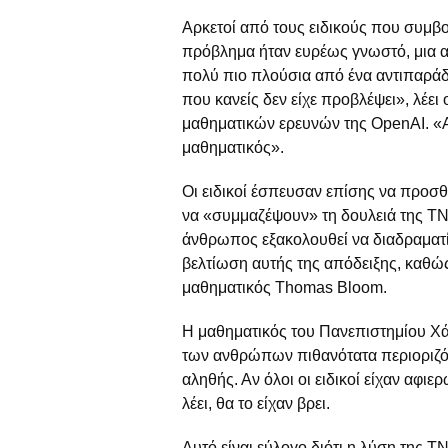
Αρκετοί από τους ειδικούς που συμβο
πρόβλημα ήταν ευρέως γνωστό, μια απ
πολύ πιο πλούσια από ένα αντιπαράδε
που κανείς δεν είχε προβλέψει», λέει
μαθηματικών ερευνών της OpenAI. «Α
μαθηματικός».
Οι ειδικοί έσπευσαν επίσης να προσ
να «συμμαζέψουν» τη δουλειά της ΤΝ,
άνθρωπος εξακολουθεί να διαδραματίζ
βελτίωση αυτής της απόδειξης, καθώς
μαθηματικός Thomas Bloom.
Η μαθηματικός του Πανεπιστημίου Χά
των ανθρώπων πιθανότατα περιοριζότ
αληθής. Αν όλοι οι ειδικοί είχαν αφι
λέει, θα το είχαν βρει.
Αυτό είναι εύλογο διότι η λύση της 