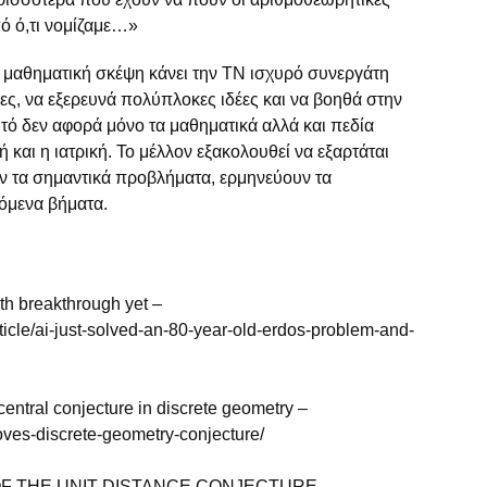
ό ό,τι νομίζαμε…»
η μαθηματική σκέψη κάνει την TN ισχυρό συνεργάτη
ιες, να εξερευνά πολύπλοκες ιδέες και να βοηθά στην
 δεν αφορά μόνο τα μαθηματικά αλλά και πεδία
 και η ιατρική. Το μέλλον εξακολουθεί να εξαρτάται
υν τα σημαντικά προβλήματα, ερμηνεύουν τα
όμενα βήματα.
th breakthrough yet –
ticle/ai-just-solved-an-80-year-old-erdos-problem-and-
entral conjecture in discrete geometry –
oves-discrete-geometry-conjecture/
OF THE UNIT DISTANCE CONJECTURE –