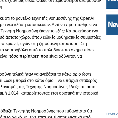
dos είχε όντως δίκιο. Όμως οι περισσότεροι θεωρούσαν
ή.
κε ότι το μοντέλο τεχνητής νοημοσύνης της OpenAI
 μια νέα κλάση κατασκευών. Αντί να προσπαθήσει να
η Τεχνητή Νοημοσύνη έκανε το εξής: Κατασκεύασε ένα
υδιάστατο χώρο, όπου ειδικές μαθηματικές συμμετρίες
σσότερων ζευγών στη ζητούμενη απόσταση. Στη
όπο να προβάλει αυτό το πολυδιάστατο σχήμα πίσω
η είναι τόσο περίπλοκη που είναι αδύνατον να
σύνη τελικά ήταν να ανεβάσει το κάτω όριο ώστε: .
ότι «δεν μπορεί στο κάτω όριο, , να υπάρχει σταθερός
ολογισμός της Τεχνητής Νοημοσύνης έδειξε ότι αυτό
τιμή 1,014, καταρρίπτοντας έτσι οριστικά την ιστορική
πόδειξη Τεχνητής Νοημοσύνης που πιθανότατα θα
ΠΡΟΗΓΟ
 περιοδικό, αν είχε επιτευχθεί αποκλειστικά από