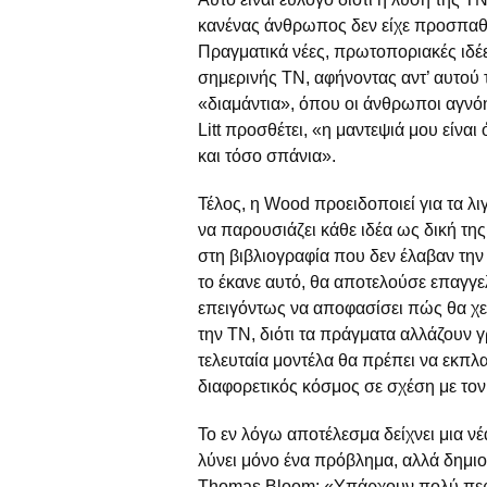
κανένας άνθρωπος δεν είχε προσπαθή
Πραγματικά νέες, πρωτοποριακές ιδέ
σημερινής ΤΝ, αφήνοντας αντ’ αυτού 
«διαμάντια», όπου οι άνθρωποι αγνόη
Litt προσθέτει, «η μαντεψιά μου είνα
και τόσο σπάνια».
Τέλος, η Wood προειδοποιεί για τα λι
να παρουσιάζει κάθε ιδέα ως δική τη
στη βιβλιογραφία που δεν έλαβαν τη
το έκανε αυτό, θα αποτελούσε επαγγ
επειγόντως να αποφασίσει πώς θα χε
την ΤΝ, διότι τα πράγματα αλλάζουν 
τελευταία μοντέλα θα πρέπει να εκπλα
διαφορετικός κόσμος σε σχέση με το
Το εν λόγω αποτέλεσμα δείχνει μια ν
λύνει μόνο ένα πρόβλημα, αλλά δημιο
Thomas Bloom: «Υπάρχουν πολύ περι