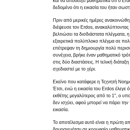
και να αποδείξει μαθηματικά ότι ο Er
δεδομένο ότι η εικασία του ήταν σωστ
Πριν από μερικές ημέρες ανακοινώθη
διέψευσε τον Erdοs, ανακαλύπτοντας
βελτιώσει τα δισδιάστατα πλέγματα, 
εξαιρετικά πολύπλοκο πλέγμα σε πολ
επέτρεψαν τη δημιουργία πολύ περι
συνέχεια, βρήκε έναν μαθηματικό τρ
στις δύο διαστάσεις. Η τελική διάταξ
σχεδιαστεί με το χέρι.
Eκείνο που κατάφερε η Τεχνητή Νοημο
Έτσι, ενώ η εικασία του Erdos έλεγε 
εκθέτης μεγαλύτερος από το 1″, ο υπ
δεν ισχύει, αφού μπορεί να πάρει την 
εικασία.
Το αποτέλεσμα αυτό είναι η πρώτη α
δημοσιευόταν σε κορυφαίο μαθηματικό