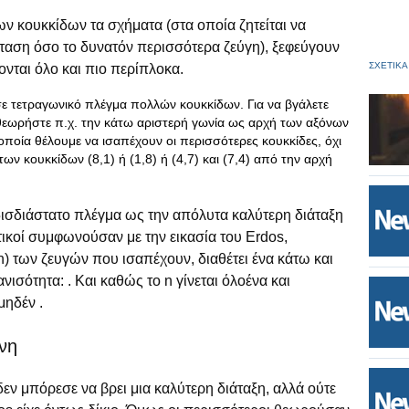
ων κουκκίδων τα σχήματα (στα οποία ζητείται να
ταση όσο το δυνατόν περισσότερα ζεύγη), ξεφεύγουν
ΣΧΕΤΙΚΑ
νται όλο και πιο περίπλοκα.
 τετραγωνικό πλέγμα πολλών κουκκίδων. Για να βγάλετε
εωρήστε π.χ. την κάτω αριστερή γωνία ως αρχή των αξόνων
 οποία θέλουμε να ισαπέχουν οι περισσότερες κουκκίδες, όχι
ων κουκκίδων (8,1) ή (1,8) ή (4,7) και (7,4) από την αρχή
δισδιάστατο πλέγμα ως την απόλυτα καλύτερη διάταξη
ικοί συμφωνούσαν με την εικασία του Erdos,
n) των ζευγών που ισαπέχουν, διαθέτει ένα κάτω και
ισότητα: . Και καθώς το n γίνεται όλοένα και
μηδέν .
νη
εν μπόρεσε να βρει μια καλύτερη διάταξη, αλλά ούτε