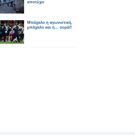
αποτύχει
Μπάχαλο η αγωνιστική,
μπάχαλο και η… ουρά!!