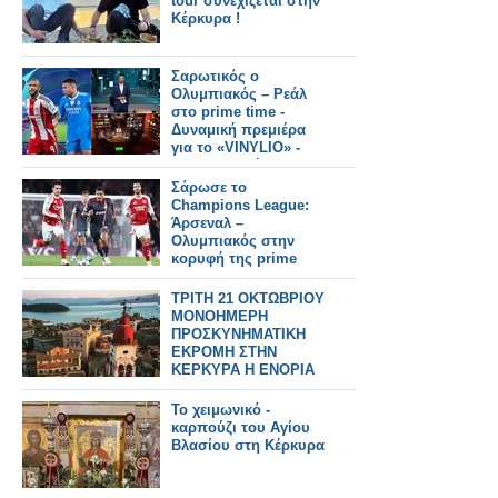
tour συνεχίζεται στην
Κέρκυρα !
Σαρωτικός ο
Ολυμπιακός – Ρεάλ
στο prime time -
Δυναμική πρεμιέρα
για το «VINYLIO» -
Στην κορυφή η
«Νύχτα
Σάρωσε το
Αποκαλύψεων»
Champions League:
Άρσεναλ –
Ολυμπιακός στην
κορυφή της prime
time
ΤΡΙΤΗ 21 ΟΚΤΩΒΡΙΟΥ
ΜΟΝΟΗΜΕΡΗ
ΠΡΟΣΚΥΝΗΜΑΤΙΚΗ
ΕΚΡΟΜΗ ΣΤΗΝ
ΚΕΡΚΥΡΑ Η ΕΝΟΡΙΑ
ΤΟΥ ΑΓΙΟΥ
ΑΘΑΝΑΣΙΟΥ
Το χειμωνικό -
ΚΑΤΟΥΝΑΣ
καρπούζι του Αγίου
Βλασίου στη Κέρκυρα