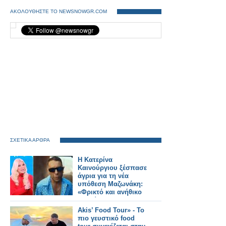
ΑΚΟΛΟΥΘΗΣΤΕ ΤΟ NEWSNOWGR.COM
ΣΧΕΤΙΚΑ ΑΡΘΡΑ
Η Κατερίνα
Καινούργιου ξέσπασε
άγρια για τη νέα
υπόθεση Μαζωνάκη:
«Φρικτό και ανήθικο
το τσίρκο που
στήθηκε από
Akis’ Food Tour» - Το
εκπομπές με κουίζ και
πιο γευστικό food
φωτογραφίες»