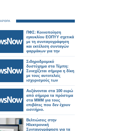
 ΑΡΘΡΑ
ΠΦΣ: Κοινοποίηση
εγκυκλίου ΕΟΠΥΥ σχετικά
με τη συνταγογράφηση
και εκτέλεση συνταγών
φαρμάκων για την
εξυπηρέτηση των
διακινούμενων πολιτών
Σιδηροδρομικό
δυστύχημα στα Τέμπη:
Συνεχίζεται σήμερα η δίκη
με τους αυτοτελείς
ισχυρισμούς των
κατηγορουμένων.
Αυξάνονται στα 100 ευρώ
από σήμερα τα πρόστιμα
στα ΜΜΜ για τους
επιβάτες που δεν έχουν
εισιτήριο.
Βελτιώσεις στην
Ηλεκτρονική
Συνταγογράφηση για τα