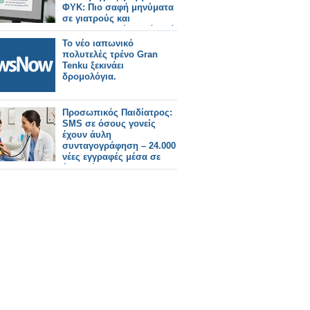
ΦΥΚ: Πιο σαφή μηνύματα
σε γιατρούς και
φαρμακοποιούς μετά από
παρεμβάσεις του Π.Φ.Σ.
Το νέο ιαπωνικό
πολυτελές τρένο Gran
Tenku ξεκινάει
δρομολόγια.
Προσωπικός Παιδίατρος:
SMS σε όσους γονείς
έχουν άυλη
συνταγογράφηση – 24.000
νέες εγγραφές μέσα σε
έναν μήνα