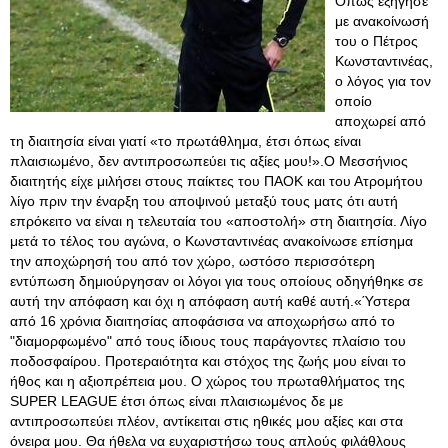
Οπως εξήγησε
με ανακοίνωσή
του ο Πέτρος
Κωνσταντινέας,
ο λόγος για τον
οποίο
αποχωρεί από
τη διαιτησία είναι γιατί «το πρωτάθλημα, έτσι όπως είναι
πλαισιωμένο, δεν αντιπροσωπεύει τις αξίες μου!».Ο Μεσσήνιος
διαιτητής είχε μιλήσει στους παίκτες του ΠΑΟΚ και του Ατρομήτου
λίγο πριν την έναρξη του αποψινού μεταξύ τους ματς ότι αυτή
επρόκειτο να είναι η τελευταία του «αποστολή» στη διαιτησία. Λίγο
μετά το τέλος του αγώνα, ο Κωνσταντινέας ανακοίνωσε επίσημα
την αποχώρησή του από τον χώρο, ωστόσο περισσότερη
εντύπωση δημιούργησαν οι λόγοι για τους οποίους οδηγήθηκε σε
αυτή την απόφαση και όχι η απόφαση αυτή καθέ αυτή.«Ύστερα
από 16 χρόνια διαιτησίας αποφάσισα να αποχωρήσω από το
"διαμορφωμένο" από τους ίδιους τους παράγοντες πλαίσιο του
ποδοσφαίρου. Προτεραιότητα και στόχος της ζωής μου είναι το
ήθος και η αξιοπρέπεια μου. Ο χώρος του πρωταθλήματος της
SUPER LEAGUE έτσι όπως είναι πλαισιωμένος δε με
αντιπροσωπεύει πλέον, αντίκειται στις ηθικές μου αξίες και στα
όνειρα μου. Θα ήθελα να ευχαριστήσω τους απλούς φιλάθλους