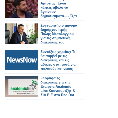
Αρτσίτας: Είναι
κάπως άβολο να
βγαίνουν
δημοσιεύματα... - Ό,τι
και να κάνει η Ελένη
Τσολάκη θα το κάνει
Συγχαρητήριο μήνυμα
τέλεια
Δημάρχου Ιερής
Πόλης Μεσολογγίου
για τις σημαντικές
διακρίσεις του
Ναυτικού Ομίλου
Μεσολογγίου και των
Συντάξεις χηρείας: Τι
αθλητών του στο 10ο
θα συμβεί με τις
Πανελλήνιο
διακρίσεις και τις
Πρωτάθλημα Κανόε-
αδικίες στα ποσά για
Καγιάκ
παλαιούς και νέους
δικαιούχους
«Κορυφαίες
διακρίσεις για την
Εταιρεία Anatomic
Line Κουγιουμτζής &
ΣΙΑ E.E στα Red Dot
Awards»