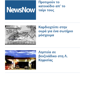
Προτιμούν το
κατοικίδιο απ' το
ταίρι τους
Καρδιοχτύπι στην
ουρά για ένα σωτήριο
μόσχευμα
Ληστεία σε
βενζινάδικο στη Λ.
Κηφισίας