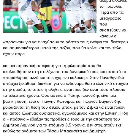
ακόμα αλλαγές
το Τριφύλλι.
Πέρα από τις
μεταγραφές
που
σκοπεύουν να
κάνουν οι
«πράσινοι» για να ενισχύσουν το ρόστερ τους ενόψει του δεύτερου
και σημαντικότερου μισού της σεζόν, που θα κρίνει και τον τίτλο,
έχουν πάρει
και μια σημαντική απόφαση για τη φιλοσοφία που θα
ακολουθήσουν στη στελέχωση του δυναμικού τους και σε αυτό το
«παράθυρο», αλλά και το ερχόμενο καλοκαίρι. Στον Παναθηναϊκό
υπάρχει ξεκάθαρη διάθεση για να ενδυναμωθεί το ελληνικό στοιχείο
στην ομάδα, το οποίο η αλήθεια είναι πως δεν είναι τόσο πλούσιο
τα τελευταία χρόνια. Ουσιαστικά ο Φώτης Ιωαννίδης είναι μια
βασική λύση, ενώ οι Γιάννης Κώτσιρας και Γιώργος Βαγιαννίδης
μοιράζονται τη θέση του δεξιού μπακ, με τον Ζέβκα να είναι πλέον
και αυτός Έλληνας ουσιαστικά, αγωνιζόμενος και στην Εθνική. Ήδη
οι «πράσινοι» έδειξαν τις προθέσεις τους με την απόκτηση του
Δημήτρη Λημνιού για τα επόμενα 3,5 χρόνια. Δεν σταματούν εκεί
καθώς τα ονόματα των Τάσου Μπακασέτα και Δημήτρη