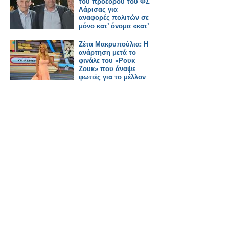
του προέδρου του ΦΣ
Λάρισας για
αναφορές πολιτών σε
μόνο κατ’ όνομα «κατ’
οίκον» διάθεση ΦΥΚ
Ζέτα Μακρυπούλια: Η
ανάρτηση μετά το
φινάλε του «Ρουκ
Ζουκ» που άναψε
φωτιές για το μέλλον
της