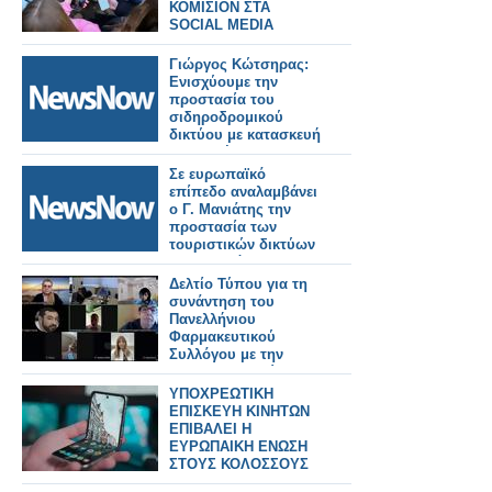
ΚΟΜΙΣΙΟΝ ΣΤΑ
SOCIAL MEDIA
Γιώργος Κώτσηρας:
Ενισχύουμε την
προστασία του
σιδηροδρομικού
δικτύου με κατασκευή
ενισχυμένης
περίφραξης σε
Σε ευρωπαϊκό
Θριάσιο, Θήβα και
επίπεδο αναλαμβάνει
Ζευγολατιό.
ο Γ. Μανιάτης την
προστασία των
τουριστικών δικτύων
Σιδηροδρόμου.
Δελτίο Τύπου για τη
συνάντηση του
Πανελλήνιου
Φαρμακευτικού
Συλλόγου με την
Ένωση Ασθενών
Ελλάδας
ΥΠΟΧΡΕΩΤΙΚΗ
ΕΠΙΣΚΕΥΗ ΚΙΝΗΤΩΝ
ΕΠΙΒΑΛΕΙ Η
ΕΥΡΩΠΑΙΚΗ ΕΝΩΣΗ
ΣΤΟΥΣ ΚΟΛΟΣΣΟΥΣ