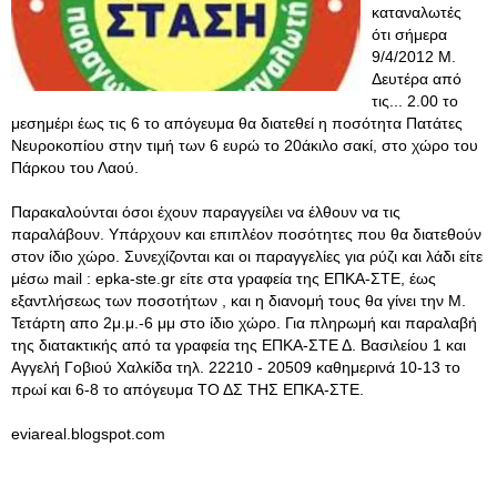
καταναλωτές
ότι σήμερα
9/4/2012 Μ.
Δευτέρα από
τις... 2.00 το
μεσημέρι έως τις 6 το απόγευμα θα διατεθεί η ποσότητα Πατάτες
Νευροκοπίου στην τιμή των 6 ευρώ το 20άκιλο σακί, στο χώρο του
Πάρκου του Λαού.
Παρακαλούνται όσοι έχουν παραγγείλει να έλθουν να τις
παραλάβουν. Υπάρχουν και επιπλέον ποσότητες που θα διατεθούν
στον ίδιο χώρο. Συνεχίζονται και οι παραγγελίες για ρύζι και λάδι είτε
μέσω mail : epka-ste.gr είτε στα γραφεία της ΕΠΚΑ-ΣΤΕ, έως
εξαντλήσεως των ποσοτήτων , και η διανομή τους θα γίνει την Μ.
Τετάρτη απο 2μ.μ.-6 μμ στο ίδιο χώρο. Για πληρωμή και παραλαβή
της διατακτικής από τα γραφεία της ΕΠΚΑ-ΣΤΕ Δ. Βασιλείου 1 και
Αγγελή Γοβιού Χαλκίδα τηλ. 22210 - 20509 καθημερινά 10-13 το
πρωί και 6-8 το απόγευμα ΤΟ ΔΣ ΤΗΣ ΕΠΚΑ-ΣΤΕ.
eviareal.blogspot.com