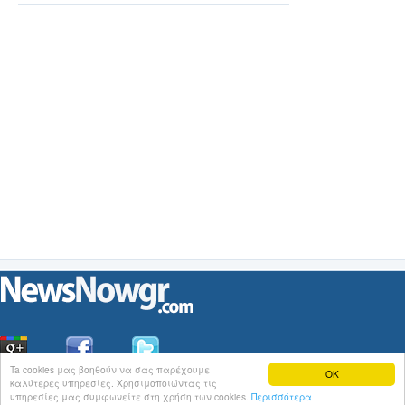
Ta cookies μας βοηθούν να σας παρέχουμε
OK
καλύτερες υπηρεσίες. Χρησιμοποιώντας τις
Οι
Ειδήσεις
του NewsNowgr.com στο
iNews
υπηρεσίες μας συμφωνείτε στη χρήση των cookies.
Περισσότερα