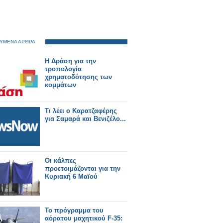
ΥΜΕΝΑ ΑΡΘΡΑ
Η Δράση για την
τροπολογία
χρηματοδότησης των
κομμάτων
Τι λέει ο Καρατζαφέρης
για Σαμαρά και Βενιζέλο...
Οι κάλπες
προετοιμάζονται για την
Κυριακή 6 Μαϊού
Το πρόγραμμα του
αόρατου μαχητικού F-35: