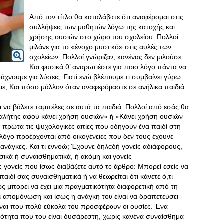
Από τον τίτλο θα καταλάβατε ότι αναφέρομαι στις
συλλήψεις των μαθητών λόγω της κατοχής και
χρήσης ουσιών στο χώρο του σχολείου. Πολλοί
μιλάνε για το «ένοχο μυστικό» στις αυλές των
σχολείων. Πολλοί γνώριζαν, κανένας δεν μιλούσε…
Και φυσικά θ’ αναρωτιέστε για ποιο λόγο πάντα να
άχνουμε για λύσεις. Γιατί ενώ βλέπουμε τι συμβαίνει γύρω
υμε; Και πόσο μάλλον όταν αναφερόμαστε σε ανήλικα παιδιά.
 να βάλετε ταμπέλες σε αυτά τα παιδιά. Πολλοί από εσάς θα
ναι αλήτης αφού κάνει χρήση ουσιών» ή «Κάνει χρήση ουσιών
ε πρώτα τις ψυχολογικές αιτίες που οδηγούν ένα παιδί στη
 λόγο προέρχονται από οικογένειες που δεν τους έχουνε
 ανάγκες. Και τι εννοώ; Έχουνε δηλαδή γονείς αδιάφορους,
κά ή συναισθηματικά, ή ακόμη και γονείς
 γονείς που ίσως διαβάζετε αυτό το άρθρο: Μπορεί εσείς να
παιδί σας συναισθηματικά ή να θεωρείται ότι κάνετε ό,τι
μως μπορεί να έχει μια πραγματικότητα διαφορετική από τη
αι απομόνωση και ίσως η ανάγκη του είναι να δραπετεύσει
ίναι που πολύ εύκολα του προσφέρουν οι ουσίες. Ένα
κότητα που του είναι δυσάρεστη, χωρίς κανένα συναίσθημα