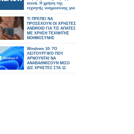
κοινά. Η χρήση της
τεχνητής νοημοσύνης για
παρέμβαση στα κοινά
γελοιοποιεί και ρεζιλεύει.
TI ΠΡΕΠΕΙ ΝΑ
Θέλουμε ενεργούς πολίτες
ΠΡΟΣΕΧΟΥΝ ΟΙ ΧΡΗΣΤΕΣ
με πολιτική άποψη και όχι
ANDROID ΓΙΑ ΤΙΣ ΑΠΑΤΕΣ
απλούς χρήστες τεχνητής
ΜΕ ΧΡΗΣΗ ΤΕΧΝΗΤΗΣ
νοημοσύνης.
ΝΟΗΜΟΣΥΝΗΣ
Windows 10: ΤΟ
ΛΕΙΤΟΥΡΓΙΚΌ ΠΟΥ
ΑΡΝΟΥΝΤΑΙ ΝΑ
ΑΝΑΒΑΘΜΙΣΟΥΝ ΜΙΣΟ
ΔΙΣ ΧΡΗΣΤΕΣ ΣΤΑ 11