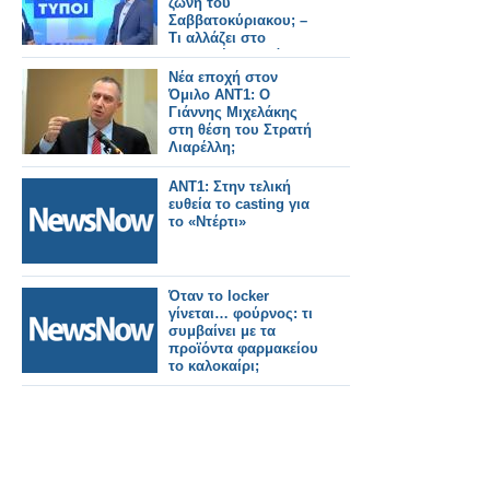
ζώνη του
Σαββατοκύριακου; –
Τι αλλάζει στο
“Καλημέρα Ελλάδα”;
Νέα εποχή στον
Όμιλο ANT1: Ο
Γιάννης Μιχελάκης
στη θέση του Στρατή
Λιαρέλλη;
ANT1: Στην τελική
ευθεία το casting για
το «Ντέρτι»
Όταν το locker
γίνεται… φούρνος: τι
συμβαίνει με τα
προϊόντα φαρμακείου
το καλοκαίρι;