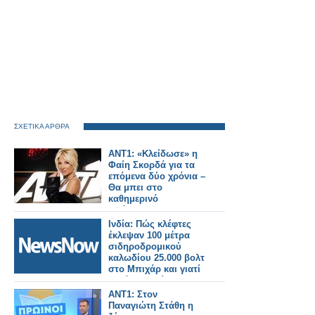
ΣΧΕΤΙΚΑ ΑΡΘΡΑ
ANT1: «Κλείδωσε» η
Φαίη Σκορδά για τα
επόμενα δύο χρόνια –
Θα μπει στο
καθημερινό
πρόγραμμα;
Ινδία: Πώς κλέφτες
έκλεψαν 100 μέτρα
σιδηροδρομικού
καλωδίου 25.000 βολτ
στο Μπιχάρ και γιατί
αυτό συμβαίνει
συνεχώς.
ANT1: Στον
Παναγιώτη Στάθη η