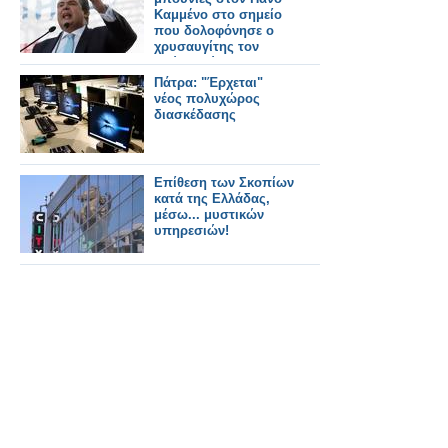
Καμμένο στο σημείο
που δολοφόνησε ο
χρυσαυγίτης τον
Παύλο Φύσσα - Του
άνοιξαν τη μύτη
Πάτρα: "Έρχεται"
νέος πολυχώρος
διασκέδασης
Επίθεση των Σκοπίων
κατά της Ελλάδας,
μέσω... μυστικών
υπηρεσιών!