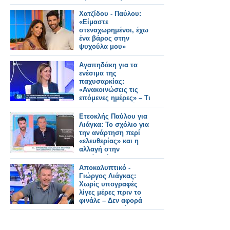
Εύχομαι καλύτερες
μέρες για την
Χατζίδου - Παύλου:
τηλεόραση
«Είμαστε
στεναχωρημένοι, έχω
ένα βάρος στην
ψυχούλα μου»
Αγαπηδάκη για τα
ενέσιμα της
παχυσαρκίας:
«Ανακοινώσεις τις
επόμενες ημέρες» – Τι
θα γίνει με τους ήδη
ενταγμένους
Ετεοκλής Παύλου για
δικαιούχους (video)
Λιάγκα: Το σχόλιο για
την ανάρτηση περί
«ελευθερίας» και η
αλλαγή στην
εμφάνισή του
Αποκαλυπτικό -
Γιώργος Λιάγκας:
Χωρίς υπογραφές
λίγες μέρες πριν το
φινάλε – Δεν αφορά
το DWTS η δεύτερη
εκπομπή