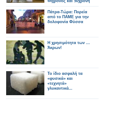
44χρονος και 50χρονη
Πάτρα-Τώρα: Πορεία
από το ΠΑΜΕ για την
δολοφονία Φύσσα
Η χρησιμότητα των …
Άκρω ν!
Το ίδιο ασφαλή τα
«φυσικά» και
«τεχνητά»
γλυκαντικά...