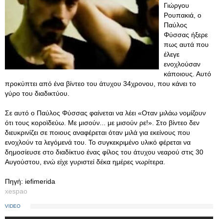
Γιώργου
Ρουπακιά, ο
Παύλος
Φύσσας ήξερε
πως αυτά που
έλεγε
ενοχλούσαν
κάποιους. Αυτό
προκύπτει από ένα βίντεο του άτυχου 34χρονου, που κάνει το
γύρο του διαδικτύου.
Σε αυτό ο Παύλος Φύσσας φαίνεται να λέει «Οταν μιλάω νομίζουν
ότι τους κοροϊδεύω. Με μισούν... με μισούν ρε!». Στο βίντεο δεν
διευκρινίζει σε ποιους αναφέρεται όταν μιλά για εκείνους που
ενοχλούν τα λεγόμενά του. Το συγκεκριμένο υλικό φέρεται να
δημοσίευσε στο διαδίκτυο ένας φίλος του άτυχου νεαρού στις 30
Αυγούστου, ενώ είχε γυριστεί δέκα ημέρες νωρίτερα.
Πηγή: iefimerida
xespao
VIDEO