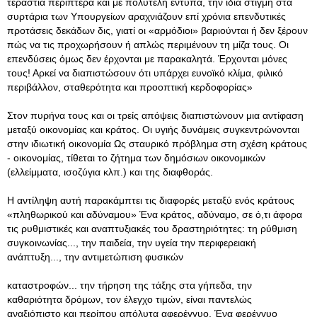
τεράστια περίπτερα και με πολυτελή έντυπα, την ίδια στιγμή στα
συρτάρια των Υπουργείων αραχνιάζουν επί χρόνια επενδυτικές
προτάσεις δεκάδων δις, γιατί οι «αρμόδιοι» βαριούνται ή δεν ξέρουν
πώς να τις προχωρήσουν ή απλώς περιμένουν τη μίζα τους. Οι
επενδύσεις όμως δεν έρχονται με παρακαλητά. Έρχονται μόνες
τους! Αρκεί να διαπιστώσουν ότι υπάρχει ευνοϊκό κλίμα, φιλικό
περιβάλλον, σταθερότητα και προοπτική κερδοφορίας»
Στον πυρήνα τους και οι τρείς απόψεις διαπιστώνουν μια αντίφαση
μεταξύ οικονομίας και κράτος. Οι υγιής δυνάμεις συγκεντρώνονται
στην ιδιωτική οικονομία Ως σταυρικό πρόβλημα στη σχέση κράτους
- οικονομίας, τίθεται το ζήτημα των δημόσιων οικονομικών
(ελλείμματα, ισοζύγια κλπ.) και της διαφθοράς.
Η αντίληψη αυτή παρακάμπτει τις διαφορές μεταξύ ενός κράτους
«πληθωρικού και αδύναμου» Ένα κράτος, αδύναμο, σε ό,τι άφορα
τις ρυθμιστικές και αναπτυξιακές του δραστηριότητες: τη ρύθμιση
συγκοινωνίας..., την παιδεία, την υγεία την περιφερειακή
ανάπτυξη..., την αντιμετώπιση φυσικών
καταστροφών... την τήρηση της τάξης στα γήπεδα, την
καθαριότητα δρόμων, τον έλεγχο τιμών, είναι παντελώς
αναξιόπιστο και περίπου απόλυτα αφερέγγυο. Ένα φερέγγυο