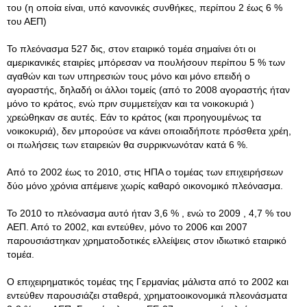
του (η οποία είναι, υπό κανονικές συνθήκες, περίπου 2 έως 6 %
του ΑΕΠ)
Το πλεόνασμα 527 δις, στον εταιρικό τομέα σημαίνει ότι οι
αμερικανικές εταιρίες μπόρεσαν να πουλήσουν περίπου 5 % των
αγαθών και των υπηρεσιών τους μόνο και μόνο επειδή ο
αγοραστής, δηλαδή οι άλλοι τομείς (από το 2008 αγοραστής ήταν
μόνο το κράτος, ενώ πριν συμμετείχαν και τα νοικοκυριά )
χρεώθηκαν σε αυτές. Εάν το κράτος (και προηγουμένως τα
νοικοκυριά), δεν μπορούσε να κάνει οποιαδήποτε πρόσθετα χρέη,
οι πωλήσεις των εταιρειών θα συρρικνωνόταν κατά 6 %.
Από το 2002 έως το 2010, στις ΗΠΑ ο τομέας των επιχειρήσεων
δύο μόνο χρόνια απέμεινε χωρίς καθαρό οικονομικό πλεόνασμα.
Το 2010 το πλεόνασμα αυτό ήταν 3,6 % , ενώ το 2009 , 4,7 % του
ΑΕΠ. Από το 2002, και εντεύθεν, μόνο το 2006 και 2007
παρουσιάστηκαν χρηματοδοτικές ελλείψεις στον ιδιωτικό εταιρικό
τομέα.
Ο επιχειρηματικός τομέας της Γερμανίας μάλιστα από το 2002 και
εντεύθεν παρουσιάζει σταθερά, χρηματοοικονομικά πλεονάσματα