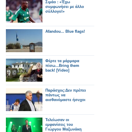
Σιμάο : «Έχω
συμφωνήσει με άλλο
σύλλογο!»
Afandou... Blue flags!
Φέρτε τα μάρμαρα
πίσω...Bring them
back! [Video]
Παράσχος:Δεν πρέπει
πάντως να
αισθανόμαστε ήσυχοι
Τελείωσαν οι
εμφανίσεις του
Γιώργου Μαζωνάκη