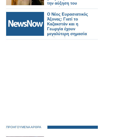
την αύξηση του
μισθού του ο
Μητροπολίτης
Ο Νέος Ευρασιατικός
Κυθήρων Σεραφείμ
Άξονας: Γιατί το
Καζακστάν και η
Γεωργία έχουν
μεγαλύτερη σημασία
από ποτέ.
ΠΡΟΗΓΟΥΜΕΝΑ ΑΡΘΡΑ