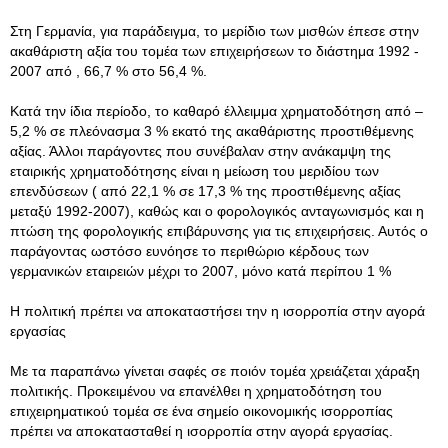
Στη Γερμανία, για παράδειγμα, το μερίδιο των μισθών έπεσε στην
ακαθάριστη αξία του τομέα των επιχειρήσεων το διάστημα 1992 -
2007 από , 66,7 % στο 56,4 %.
Κατά την ίδια περίοδο, το καθαρό έλλειμμα χρηματοδότηση από –
5,2 % σε πλεόνασμα 3 % εκατό της ακαθάριστης προστιθέμενης
αξίας. Άλλοι παράγοντες που συνέβαλαν στην ανάκαμψη της
εταιρικής χρηματοδότησης είναι η μείωση του μεριδίου των
επενδύσεων ( από 22,1 % σε 17,3 % της προστιθέμενης αξίας
μεταξύ 1992-2007), καθώς και ο φορολογικός ανταγωνισμός και η
πτώση της φορολογικής επιβάρυνσης για τις επιχειρήσεις. Αυτός ο
παράγοντας ωστόσο ευνόησε το περιθώριο κέρδους των
γερμανικών εταιρειών μέχρι το 2007, μόνο κατά περίπου 1 %
Η πολιτική πρέπει να αποκαταστήσει την η ισορροπία στην αγορά
εργασίας
Με τα παραπάνω γίνεται σαφές σε ποιόν τομέα χρειάζεται χάραξη
πολιτικής. Προκειμένου να επανέλθει η χρηματοδότηση του
επιχειρηματικού τομέα σε ένα σημείο οικονομικής ισορροπίας
πρέπει να αποκατασταθεί η ισορροπία στην αγορά εργασίας.