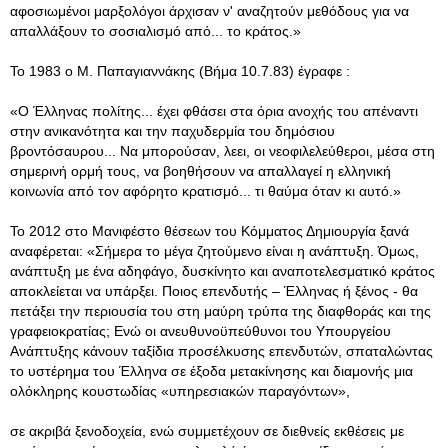
αφοσιωμένοι μαρξολόγοι άρχισαν ν' αναζητούν μεθόδους για να
απαλλάξουν το σοσιαλισμό από... το κράτος.»
To 1983 o Μ. Παπαγιαννάκης (Βήμα 10.7.83) έγραφε :
«Ο Έλληνας πολίτης... έχει φθάσει στα όρια ανοχής του απέναντι
στην ανικανότητα και την παχυδερμία του δημόσιου
βροντόσαυρου... Να μπορούσαν, λεει, οι νεοφιλελεύθεροι, μέσα στη
σημερινή ορμή τους, να βοηθήσουν να απαλλαγεί η ελληνική
κοινωνία από τον αφόρητο κρατισμό... τι θαύμα όταν κι αυτό.»
To 2012 στο Μανιφέστο θέσεων του Κόμματος Δημιουργία ξανά
αναφέρεται: «Σήμερα το μέγα ζητούμενο είναι η ανάπτυξη. Όμως,
ανάπτυξη με ένα αδηφάγο, δυσκίνητο και αναποτελεσματικό κράτος
αποκλείεται να υπάρξει. Ποιος επενδυτής – Έλληνας ή ξένος - θα
πετάξει την περιουσία του στη μαύρη τρύπα της διαφθοράς και της
γραφειοκρατίας; Ενώ οι ανευθυνοϋπεύθυνοι του Υπουργείου
Ανάπτυξης κάνουν ταξίδια προσέλκυσης επενδυτών, σπαταλώντας
το υστέρημα του Έλληνα σε έξοδα μετακίνησης και διαμονής μια
ολόκληρης κουστωδίας «υπηρεσιακών παραγόντων»,
σε ακριβά ξενοδοχεία, ενώ συμμετέχουν σε διεθνείς εκθέσεις με