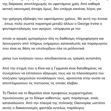
της διάρκειας αποπληρωμής σε υφιστάμενα χρέη. Από καθαρά
αστική οικονομική άποψη όμως, δεν υπάρχει κανένας λόγος για
την γρήγορη εξάλειψη του υφιστάμενου χρέους. Με αυτή την έννοια
, όπως πολύ σωστά παρατηρεί μεταξύ άλλων ο George Irvine ο
φονταμενταλισμός των αγορών, «σύμφωνα με τον
οποίο οι αγορές εμπεριέχουν όλη τη διαθέσιμη πληροφόρηση και
λειτουργούν από πλήρως ενήμερους καταναλωτές και παραγωγούς
που είναι εις θέση να υπολογίζουν όλα τα μελλοντικά
ρίσκα των κινήσεών τους» αποδεικνύεται ως τραγική αυταπάτη.
Από την στιγμή που η Κίνα και η Γερμανία είναι διατεθειμένες να
συνεχίσουν να επιτείνουν εξαγωγές τους και τα πλεονάσματα του
ισοζυγίου τρεχουσών συναλλαγών τους, αρνούνται στην ουσία να
αποπληρώσουν τις πιστώσεις τις οποίες έλαβαν .
Το Πεκίνο και το Βερολίνο είναι προφανώς ευχαριστημένες
πρωτεύουσες με το δόκιμο καθεστώς: εμείς παράγουμε, εσείς
καταναλώνετε. Από την πλευρά της πολιτικής Οικονομίας ωστόσο
αυτός ο διακανονισμός φαντάζει εντελώς παράλογος.