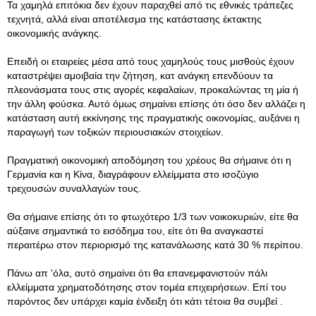
Τα χαμηλά επιτόκια δεν έχουν παραχθεί από τις εθνικές τράπεζες
τεχνητά, αλλά είναι αποτέλεσμα της κατάστασης έκτακτης
οικονομικής ανάγκης.
Επειδή οι εταιρείες μέσα από τους χαμηλούς τους μισθούς έχουν
καταστρέψει αμοιβαία την ζήτηση, κατ ανάγκη επενδύουν τα
πλεονάσματα τους στις αγορές κεφαλαίων, προκαλώντας τη μία ή
την άλλη φούσκα. Αυτό όμως σημαίνει επίσης ότι όσο δεν αλλάζει η
κατάσταση αυτή εκκίνησης της πραγματικής οικονομίας, αυξάνει η
παραγωγή των τοξικών περιουσιακών στοιχείων.
Πραγματική οικονομική αποδόμηση του χρέους θα σήμαινε ότι η
Γερμανία και η Κίνα, διαγράφουν ελλείμματα στο ισοζύγιο
τρεχουσών συναλλαγών τους.
Θα σήμαινε επίσης ότι το φτωχότερο 1/3 των νοικοκυριών, είτε θα
αύξαινε σημαντικά το εισόδημα του, είτε ότι θα αναγκαστεί
περαιτέρω στον περιορισμό της κατανάλωσης κατά 30 % περίπου.
Πάνω απ 'όλα, αυτό σημαίνει ότι θα επανεμφανιστούν πάλι
ελλείμματα χρηματοδότησης στον τομέα επιχειρήσεων. Επί του
παρόντος δεν υπάρχει καμία ένδειξη ότι κάτι τέτοια θα συμβεί .