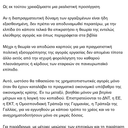
Ως εκ τούτου χρειαζόμαστε μια ρεαλιστική προσέγγιση.
Αν η διαπραγματευτική δύναμη των εργαζομένων είναι ήδη
εξασθενημένη, δεν πρέπει να αποδυναμωθεί περαιτέρω, με την
ελπίδα ότι κάποτε τελικά θα επικρατήσει η θεωρία της εντελώς
ελεύθερης αγοράς και όπως περιγράφεται στα βιβλία
Μέχρι η θεωρία να αποδώσει καρπούς για μια πραγματιστική
πολιτική εξισορρόπησης της αγοράς εργασίας δεν απομένει τίποτα
άλλο εκτός από την ισχυρή φορολόγηση του καθαρού
πλεονάσματος ή κέρδους των εταιρειών σε πανευρωπαϊκό
επίπεδο.
Αυτό, ωστόσο θα τιθασεύσει τις χρηματοπιστωτικές αγορές μόνο
όταν θα έχουν καταλάβει το πραγματικό οικονομικό υπόβαθρο της
οικονομικής κρίσης. Εν τω μεταξύ, βοηθάει μόνον μια βιτρίνα
μέτρων και η λογική του κοπαδιού. Επιστρατεύονται το ΔΝΤ, η ΕΕ,
η ΕΚΤ, η Ομοσπονδιακή Τράπεζα της Γερμανίας, η Τράπεζα της
Γαλλίας, για να εγγυηθούν με κάποιο τρόπο το χρέος και να το
αναχρηματοδοτήσουν μόνο σε μικρές δόσεις.
Για παράδειγμα, με μέτριες μειώσεις των επιτοκίων και τη παράταση