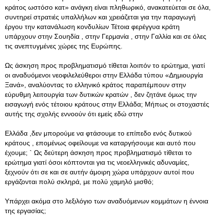
κράτος ωστόσο κατ» ανάγκη είναι πληθωρικό, ανακατεύεται σε όλα,
συντηρεί στρατιές υπαλλήλων και χρειάζεται για την παραγωγή
έργου την κατανάλωση κονδυλίων Τέτοια φερέγγυα κράτη
υπάρχουν στην Σουηδία , στην Γερμανία , στην Γαλλία και σε όλες
τις ανεπτυγμένες χώρες της Ευρώπης.
Ως άσκηση προς προβληματισμό τίθεται λοιπόν το ερώτημα, γιατί
οι αναδυόμενοι νεοφιλελεύθεροι στην Ελλάδα τύπου «Δημιουργία
Ξανά», αναλύοντας το ελληνικό κράτος παραπέμπουν στην
εύρυθμη λειτουργία των δυτικών κρατών , δεν ζητάνε όμως την
εισαγωγή ενός τέτοιου κράτους στην Ελλάδα; Μήπως οι στοχαστές
αυτής της σχολής εννοούν ότι εμείς εδώ στην
Ελλάδα ,δεν μπορούμε να φτάσουμε το επίπεδο ενός δυτικού
κράτους , επομένως οφείλουμε να καταργήσουμε και αυτό που
έχουμε; ` Ως δεύτερη άσκηση προς προβληματισμό τίθεται το
ερώτημα γιατί όσοι κόπτονται για τις νεοελληνικές αδυναμίες,
ξεχνούν ότι σε και σε αυτήν άμοιρη χώρα υπάρχουν αυτοί που
εργάζονται πολύ σκληρά, με πολύ χαμηλό μισθό;
Υπάρχει ακόμα στο λεξιλόγιο των αναδυόμενων κομμάτων η έννοια
της εργασίας;