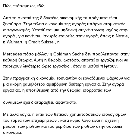
Πώς φτάσαμε ως εδώ;
Από τη σκοπιά της διδακτέας οικονομικής τα πράγματα είναι
ξεκάθαρα. Στην τέλεια οικονομία της αγοράς υπάρχει ατομιστικός
ανταγωνισμός. Υποτίθεται μια μηδενική συγκέντρωση ισχύος στην
αγορά , για κανέναν. Ισχυρές εταιρείες στην αγορά, όπως η Nestle,
η Walmart, η Credit Suisse , η
Mercedes πόσο μάλλον η Goldman Sachs δεν προβλέπονται στην
καθαρή θεωρία. Αυτή η θεωρία, ωστόσο, απαιτεί οι εργαζόμενοι να
παρέχουν λιγότερες ώρες εργασίας , όταν οι μισθοί πέφτουν.
Στην πραγματική οικονομία, τουναντίον οι εργαζόμενοι ψάχνουν για
μια ακόμη χαμηλότερα αμειβόμενη δεύτερη εργασία. Στην αγορά
εργασίας, η υποτιθέμενη από την θεωρία, ισορροπία των
δυνάμεων έχει διαταραχθεί, αφάνταστα.
Με άλλα λόγια, η αιτία των θετικών χρηματοδοτικών ισολογισμών
του τομέα των επιχειρήσεων , κατά κύριο λόγο είναι η σχετική
μείωση των μισθών και του μεριδίου των μισθών στην συνολική
οικονομία.