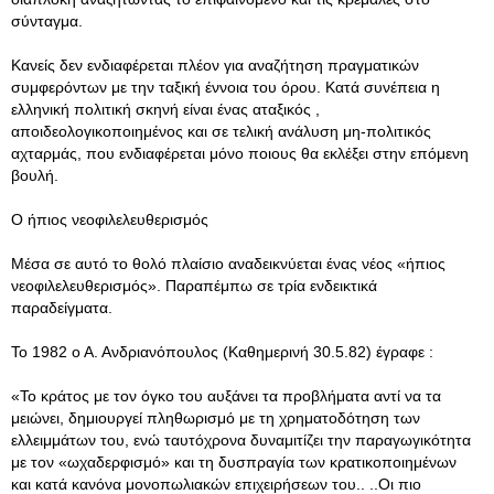
σύνταγμα.
Κανείς δεν ενδιαφέρεται πλέον για αναζήτηση πραγματικών
συμφερόντων με την ταξική έννοια του όρου. Κατά συνέπεια η
ελληνική πολιτική σκηνή είναι ένας αταξικός ,
αποιδεολογικοποιημένος και σε τελική ανάλυση μη-πολιτικός
αχταρμάς, που ενδιαφέρεται μόνο ποιους θα εκλέξει στην επόμενη
βουλή.
O ήπιος νεοφιλελευθερισμός
Μέσα σε αυτό το θολό πλαίσιο αναδεικνύεται ένας νέος «ήπιος
νεοφιλελευθερισμός». Παραπέμπω σε τρία ενδεικτικά
παραδείγματα.
Το 1982 ο Α. Ανδριανόπουλος (Καθημερινή 30.5.82) έγραφε :
«To κράτος με τον όγκο του αυξάνει τα προβλήματα αντί να τα
μειώνει, δημιουργεί πληθωρισμό με τη χρηματοδότηση των
ελλειμμάτων του, ενώ ταυτόχρονα δυναμιτίζει την παραγωγικότητα
με τον «ωχαδερφισμό» και τη δυσπραγία των κρατικοποιημένων
και κατά κανόνα μονοπωλιακών επιχειρήσεων του.. ..Οι πιο