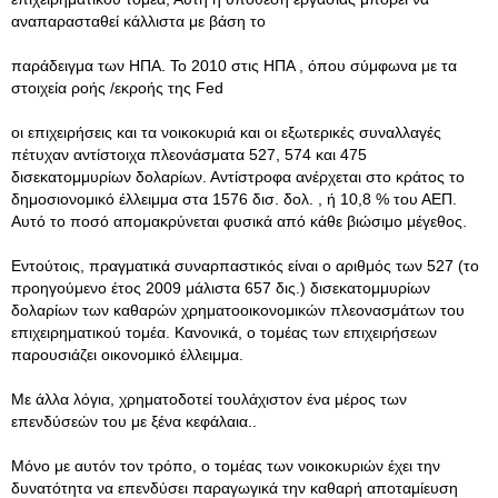
αναπαρασταθεί κάλλιστα με βάση το
παράδειγμα των ΗΠΑ. Το 2010 στις ΗΠΑ , όπου σύμφωνα με τα
στοιχεία ροής /εκροής της Fed
οι επιχειρήσεις και τα νοικοκυριά και οι εξωτερικές συναλλαγές
πέτυχαν αντίστοιχα πλεονάσματα 527, 574 και 475
δισεκατομμυρίων δολαρίων. Αντίστροφα ανέρχεται στο κράτος το
δημοσιονομικό έλλειμμα στα 1576 δισ. δολ. , ή 10,8 % του ΑΕΠ.
Αυτό το ποσό απομακρύνεται φυσικά από κάθε βιώσιμο μέγεθος.
Εντούτοις, πραγματικά συναρπαστικός είναι ο αριθμός των 527 (το
προηγούμενο έτος 2009 μάλιστα 657 δις.) δισεκατομμυρίων
δολαρίων των καθαρών χρηματοοικονομικών πλεονασμάτων του
επιχειρηματικού τομέα. Κανονικά, ο τομέας των επιχειρήσεων
παρουσιάζει οικονομικό έλλειμμα.
Με άλλα λόγια, χρηματοδοτεί τουλάχιστον ένα μέρος των
επενδύσεών του με ξένα κεφάλαια..
Μόνο με αυτόν τον τρόπο, ο τομέας των νοικοκυριών έχει την
δυνατότητα να επενδύσει παραγωγικά την καθαρή αποταμίευση