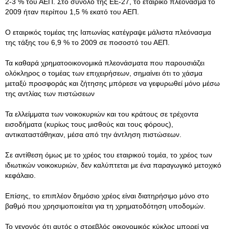
2-3 % του ΑΕΠ. Στο σύνολο της ΕΕ-27, το εταιρικό πλεόνασμα το
2009 ήταν περίπου 1,5 % εκατό του ΑΕΠ.
Ο εταιρικός τομέας της Ιαπωνίας κατέγραψε μάλιστα πλεόνασμα
της τάξης του 6,9 % το 2009 σε ποσοστό του ΑΕΠ.
Τα καθαρά χρηματοοικονομικά πλεονάσματα που παρουσιάζει
ολόκληρος ο τομέας των επιχειρήσεων, σημαίνει ότι το χάσμα
μεταξύ προσφοράς και ζήτησης μπόρεσε να γεφυρωθεί μόνο μέσω
της αντλίας των πιστώσεων
Τα ελλείμματα των νοικοκυριών και του κράτους σε τρέχοντα
εισοδήματα (κυρίως τους μισθούς και τους φόρους),
αντικαταστάθηκαν, μέσα από την άντληση πιστώσεων.
Σε αντίθεση όμως με το χρέος του εταιρικού τομέα, το χρέος των
ιδιωτικών νοικοκυριών, δεν καλύπτεται με ένα παραγωγικό μετοχικό
κεφάλαιο.
Επίσης, το επιπλέον δημόσιο χρέος είναι διατηρήσιμο μόνο στο
βαθμό που χρησιμοποιείται για τη χρηματοδότηση υποδομών.
Το γεγονός ότι αυτός ο στρεβλός οικονομικός κύκλος μπορεί να