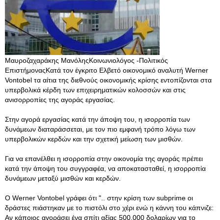
Μαυροζαχαράκης ΜανόληςΚοινωνιολόγος -Πολιτικός
ΕπιστήμοναςΚατά τον έγκριτο Ελβετό οικονομικό αναλυτή Werner
Vontobel τα αίτια της διεθνούς οικονομικής κρίσης εντοπίζονται στα
υπερβολικά κέρδη των επιχειρηματικών κολοσσών και στις
ανισορροπίες της αγοράς εργασίας.
Στην αγορά εργασίας κατά την άποψη του, η ισορροπία των
δυνάμεων διαταράσσεται, με τον πιο εμφανή τρόπο λόγω των
υπερβολικών κερδών και την σχετική μείωση των μισθών.
Για να επανέλθει η ισορροπία στην οικονομία της αγοράς πρέπει
κατά την άποψη του συγγραφέα, να αποκατασταθεί, η ισορροπία
δυνάμεων μεταξύ μισθών και κερδών.
Ο Werner Vontobel γράφει ότι ".. στην κρίση των subprime οι
δράστες πιάστηκαν με το πιστόλι στο χέρι ενώ η κάννη του κάπνιζε:
Αν κάποιος αγοράσει ένα σπίτι αξίας 500.000 δολαρίων για το