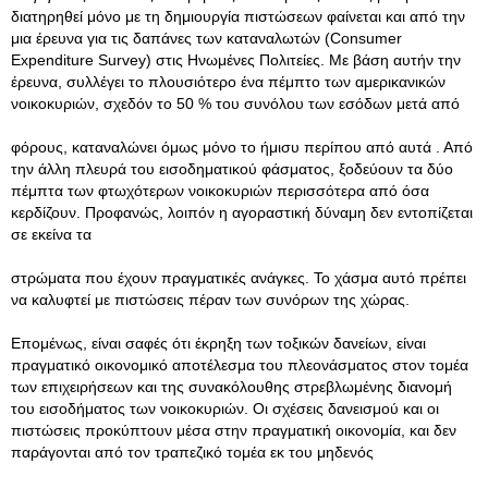
διατηρηθεί μόνο με τη δημιουργία πιστώσεων φαίνεται και από την
μια έρευνα για τις δαπάνες των καταναλωτών (Consumer
Expenditure Survey) στις Ηνωμένες Πολιτείες. Με βάση αυτήν την
έρευνα, συλλέγει το πλουσιότερο ένα πέμπτο των αμερικανικών
νοικοκυριών, σχεδόν το 50 % του συνόλου των εσόδων μετά από
φόρους, καταναλώνει όμως μόνο το ήμισυ περίπου από αυτά . Από
την άλλη πλευρά του εισοδηματικού φάσματος, ξοδεύουν τα δύο
πέμπτα των φτωχότερων νοικοκυριών περισσότερα από όσα
κερδίζουν. Προφανώς, λοιπόν η αγοραστική δύναμη δεν εντοπίζεται
σε εκείνα τα
στρώματα που έχουν πραγματικές ανάγκες. Το χάσμα αυτό πρέπει
να καλυφτεί με πιστώσεις πέραν των συνόρων της χώρας.
Επομένως, είναι σαφές ότι έκρηξη των τοξικών δανείων, είναι
πραγματικό οικονομικό αποτέλεσμα του πλεονάσματος στον τομέα
των επιχειρήσεων και της συνακόλουθης στρεβλωμένης διανομή
του εισοδήματος των νοικοκυριών. Οι σχέσεις δανεισμού και οι
πιστώσεις προκύπτουν μέσα στην πραγματική οικονομία, και δεν
παράγονται από τον τραπεζικό τομέα εκ του μηδενός