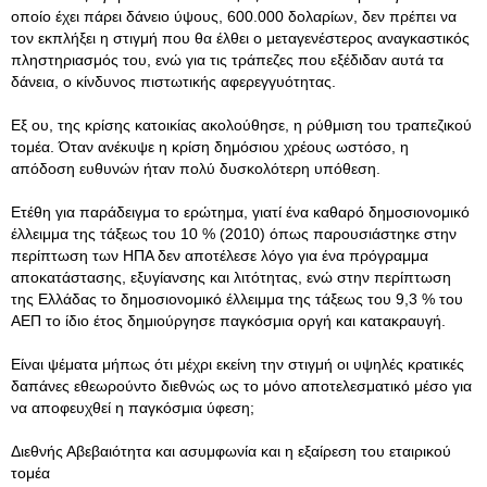
οποίο έχει πάρει δάνειο ύψους, 600.000 δολαρίων, δεν πρέπει να
τον εκπλήξει η στιγμή που θα έλθει ο μεταγενέστερος αναγκαστικός
πληστηριασμός του, ενώ για τις τράπεζες που εξέδιδαν αυτά τα
δάνεια, ο κίνδυνος πιστωτικής αφερεγγυότητας.
Εξ ου, της κρίσης κατοικίας ακολούθησε, η ρύθμιση του τραπεζικού
τομέα. Όταν ανέκυψε η κρίση δημόσιου χρέους ωστόσο, η
απόδοση ευθυνών ήταν πολύ δυσκολότερη υπόθεση.
Ετέθη για παράδειγμα το ερώτημα, γιατί ένα καθαρό δημοσιονομικό
έλλειμμα της τάξεως του 10 % (2010) όπως παρουσιάστηκε στην
περίπτωση των ΗΠΑ δεν αποτέλεσε λόγο για ένα πρόγραμμα
αποκατάστασης, εξυγίανσης και λιτότητας, ενώ στην περίπτωση
της Ελλάδας το δημοσιονομικό έλλειμμα της τάξεως του 9,3 % του
ΑΕΠ το ίδιο έτος δημιούργησε παγκόσμια οργή και κατακραυγή.
Είναι ψέματα μήπως ότι μέχρι εκείνη την στιγμή οι υψηλές κρατικές
δαπάνες εθεωρούντο διεθνώς ως το μόνο αποτελεσματικό μέσο για
να αποφευχθεί η παγκόσμια ύφεση;
Διεθνής Αβεβαιότητα και ασυμφωνία και η εξαίρεση του εταιρικού
τομέα