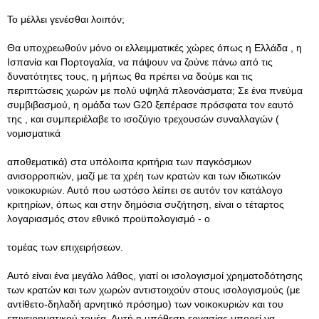
Το μέλλει γενέσθαι λοιπόν;
Θα υποχρεωθούν μόνο οι ελλειμματικές χώρες όπως η Ελλάδα , η
Ισπανία και Πορτογαλία, να πάψουν να ζούνε πάνω από τις
δυνατότητες τους, η μήπως θα πρέπει να δούμε και τις
περιπτώσεις χωρών με πολύ υψηλά πλεονάσματα; Σε ένα πνεύμα
συμβιβασμού, η ομάδα των G20 ξεπέρασε πρόσφατα τον εαυτό
της , και συμπεριέλαβε το ισοζύγιο τρεχουσών συναλλαγών (
νομισματικά
αποθεματικά) στα υπόλοιπα κριτήρια των παγκόσμιων
ανισορροπιών, μαζί με τα χρέη των κρατών και των ιδιωτικών
νοικοκυριών. Αυτό που ωστόσο λείπει σε αυτόν τον κατάλογο
κριτηρίων, όπως και στην δημόσια συζήτηση, είναι ο τέταρτος
λογαριασμός στον εθνικό προϋπολογισμό - ο
τομέας των επιχειρήσεων.
Αυτό είναι ένα μεγάλο λάθος, γιατί οι ισολογισμοί χρηματοδότησης
των κρατών και των χωρών αντιστοιχούν στους ισολογισμούς (με
αντίθετο-δηλαδή αρνητικό πρόσημο) των νοικοκυριών και του
επιχειρηματικού τομέα, Αυτή η υπόθεση εργασίας μπορεί να