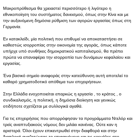
Μακροπρόθεσμα θα χρειαστεί περισσότερο ή λιγότερο η
εθνικοποίηση του συστήματος δανεισμού, όπως στην Κίνα και με
την αυξανόμενη δημόσια ρύθμιση των αγορών εργασίας όπως στη
Γερμανία.
Εν κατακλείδι, μία πολιτική που επιθυμεί να αποκαταστήσει σε
καθεστώς ισορροπίας στην οικονομία της αγοράς, όπως κάποτε
υπήρχε υπό συνθήκες δημοκρατικού καπιταλισμού, θα πρέπει
πρώτα να επαναφέρει την ισορροπία των δυνάμεων κεφαλαίου και
εργασίας.
Ένα βασικό σημείο αναφοράς στην κατεύθυνση αυτή αποτελεί το
καθαρό χρηματοδοτικό απόθεμα των επιχειρήσεων.
Στην Ελλάδα ενοχοποιείται επαρκώς η εργασία , το κράτος , ο
συνδικαλισμός, η πολιτική, η δημόσια διοίκηση και γενικώς
οτιδήποτε σχετίζεται με συλλογικά αγαθά.
Για τις επιχειρήσεις που απορρόφησαν τα προγράμματα Ντελόρ και
τρείς αναπτυξιακούς νόμους δεν μιλάει κανένας. Ούτε καν η
αριστερά. Όλοι έχουν επικεντρωθεί στην διαφθορά και στην
διαπλοκή αναζητώντας το επιφαινόμενο και τις κρεμάλες στο