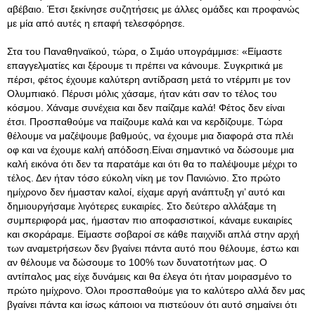
αβέβαιο. Έτσι ξεκίνησε συζητήσεις με άλλες ομάδες και προφανώς
με μία από αυτές η επαφή τελεσφόρησε.
Στα του Παναθηναϊκού, τώρα, ο Σιμάο υπογράμμισε: «Είμαστε
επαγγελματίες και ξέρουμε τι πρέπει να κάνουμε. Συγκριτικά με
πέρσι, φέτος έχουμε καλύτερη αντίδραση μετά το ντέρμπι με τον
Ολυμπιακό. Πέρυσι μόλις χάσαμε, ήταν κάτι σαν το τέλος του
κόσμου. Χάναμε συνέχεια και δεν παίζαμε καλά! Φέτος δεν είναι
έτσι. Προσπαθούμε να παίζουμε καλά και να κερδίζουμε. Τώρα
θέλουμε να μαζέψουμε βαθμούς, να έχουμε μια διαφορά στα πλέι
οφ και να έχουμε καλή απόδοση.Είναι σημαντικό να δώσουμε μια
καλή εικόνα ότι δεν τα παρατάμε και ότι θα το παλέψουμε μέχρι το
τέλος. Δεν ήταν τόσο εύκολη νίκη με τον Πανιώνιο. Στο πρώτο
ημίχρονο δεν ήμασταν καλοί, είχαμε αργή ανάπτυξη γι’ αυτό και
δημιουργήσαμε λιγότερες ευκαιρίες. Στο δεύτερο αλλάξαμε τη
συμπεριφορά μας, ήμασταν πιο αποφασιστικοί, κάναμε ευκαιρίες
και σκοράραμε. Είμαστε σοβαροί σε κάθε παιχνίδι απλά στην αρχή
των αναμετρήσεων δεν βγαίνει πάντα αυτό που θέλουμε, έστω και
αν θέλουμε να δώσουμε το 100% των δυνατοτήτων μας. Ο
αντίπαλος μας είχε δυνάμεις και θα έλεγα ότι ήταν μοιρασμένο το
πρώτο ημίχρονο. Όλοι προσπαθούμε για το καλύτερο αλλά δεν μας
βγαίνει πάντα και ίσως κάποιοι να πιστεύουν ότι αυτό σημαίνει ότι