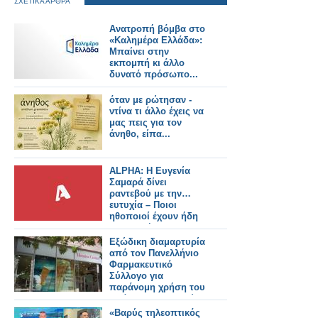
ΣΧΕΤΙΚΑ ΑΡΘΡΑ
Ανατροπή βόμβα στο
«Καλημέρα Ελλάδα»:
Μπαίνει στην
εκπομπή κι άλλο
δυνατό πρόσωπο...
όταν με ρώτησαν -
ντίνα τι άλλο έχεις να
μας πεις για τον
άνηθο, είπα...
ALPHA: Η Ευγενία
Σαμαρά δίνει
ραντεβού με την…
ευτυχία – Ποιοι
ηθοποιοί έχουν ήδη
συμφωνήσει για τη
νέα σειρά
Εξώδικη διαμαρτυρία
από τον Πανελλήνιο
Φαρμακευτικό
Σύλλογο για
παράνομη χρήση του
πράσινου σταυρού
από αλυσίδα
«Βαρύς τηλεοπτικός