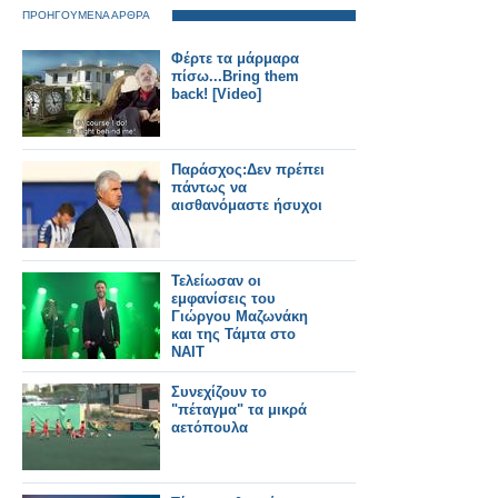
ΠΡΟΗΓΟΥΜΕΝΑ ΑΡΘΡΑ
Φέρτε τα μάρμαρα
πίσω...Bring them
back! [Video]
Παράσχος:Δεν πρέπει
πάντως να
αισθανόμαστε ήσυχοι
Τελείωσαν οι
εμφανίσεις του
Γιώργου Μαζωνάκη
και της Τάμτα στο
ΝΑΙΤ
Συνεχίζουν το
"πέταγμα" τα μικρά
αετόπουλα