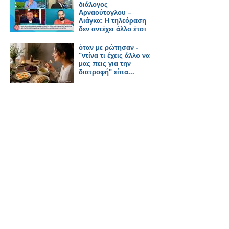
καλλυντικών
διάλογος
Αρναούτογλου –
Λιάγκα: Η τηλεόραση
δεν αντέχει άλλο έτσι
όπως είναι
όταν με ρώτησαν -
"ντίνα τι έχεις άλλο να
μας πεις για την
διατροφή" είπα...