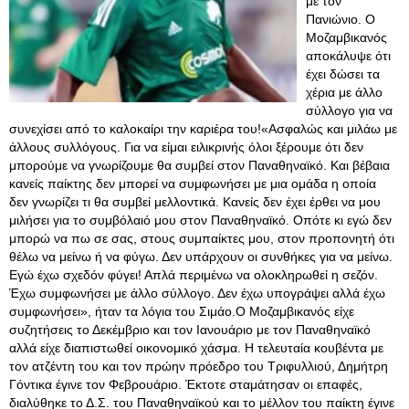
με τον
Πανιώνιο. Ο
Μοζαμβικανός
αποκάλυψε ότι
έχει δώσει τα
χέρια με άλλο
σύλλογο για να
συνεχίσει από το καλοκαίρι την καριέρα του!«Ασφαλώς και μιλάω με
άλλους συλλόγους. Για να είμαι ειλικρινής όλοι ξέρουμε ότι δεν
μπορούμε να γνωρίζουμε θα συμβεί στον Παναθηναϊκό. Και βέβαια
κανείς παίκτης δεν μπορεί να συμφωνήσει με μια ομάδα η οποία
δεν γνωρίζει τι θα συμβεί μελλοντικά. Κανείς δεν έχει έρθει να μου
μιλήσει για το συμβόλαιό μου στον Παναθηναϊκό. Οπότε κι εγώ δεν
μπορώ να πω σε σας, στους συμπαίκτες μου, στον προπονητή ότι
θέλω να μείνω ή να φύγω. Δεν υπάρχουν οι συνθήκες για να μείνω.
Εγώ έχω σχεδόν φύγει! Απλά περιμένω να ολοκληρωθεί η σεζόν.
Έχω συμφωνήσει με άλλο σύλλογο. Δεν έχω υπογράψει αλλά έχω
συμφωνήσει», ήταν τα λόγια του Σιμάο.Ο Μοζαμβικανός είχε
συζητήσεις το Δεκέμβριο και τον Ιανουάριο με τον Παναθηναϊκό
αλλά είχε διαπιστωθεί οικονομικό χάσμα. Η τελευταία κουβέντα με
τον ατζέντη του και τον πρώην πρόεδρο του Τριφυλλιού, Δημήτρη
Γόντικα έγινε τον Φεβρουάριο. Έκτοτε σταμάτησαν οι επαφές,
διαλύθηκε το Δ.Σ. του Παναθηναϊκού και το μέλλον του παίκτη έγινε