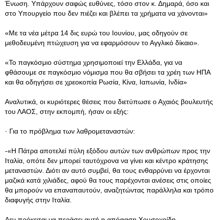
Ένωση. Υπάρχουν σαφώς ευθύνες, τόσο στον κ. Δημαρά, όσο και
στο Υπουργείο που δεν πιέζει και βλέπει τα χρήματα να χάνονται»
«Με τα νέα μέτρα 14 δις ευρώ του Ιουνίου, μας οδηγούν σε
μεθοδευμένη πτώχευση για να εφαρμόσουν το Αγγλικό δίκαιο».
«Το παγκόσμιο σύστημα χρησιμοποιεί την Ελλάδα, για να
φθάσουμε σε παγκόσμιο νόμισμα που θα σβήσει τα χρέη των ΗΠΑ
και θα οδηγήσει σε χρεοκοπία Ρωσία, Κίνα, Ιαπωνία, Ινδία»
Αναλυτικά, οι κυριότερες θέσεις που διετύπωσε ο Αχαιός βουλευτής
του ΛΑΟΣ, στην εκπομπή, ήσαν οι εξής:
· Για το πρόβλημα των λαθρομεταναστών:
-«Η Πάτρα αποτελεί πύλη εξόδου αυτών των ανθρώπων προς την
Ιταλία, οπότε δεν μπορεί ταυτόχρονα να γίνει και κέντρο κράτησης
μεταναστών. Διότι αν αυτό συμβεί, θα τους ενθαρρύνει να έρχονται
μαζικά κατά χιλιάδες, αφού θα τους παρέχονται ανέσεις στις οποίες
θα μπορούν να επαναπαυτούν, αναζητώντας παράλληλα και τρόπο
διαφυγής στην Ιταλία.
Δεν πρόκειται να περάσει αυτή η απόφαση Χρυσοχοίδη.