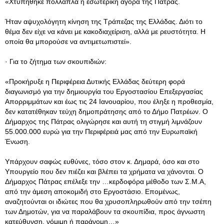
«Χτυπήθηκε πολλαπλά η εσωτερική αγορά της Πάτρας.
Ήταν αψυχολόγητη κίνηση της Τράπεζας της Ελλάδας. Διότι το
θέμα δεν είχε να κάνει με κακοδιαχείριση, αλλά με ρευστότητα. Η
οποία θα μπορούσε να αντιμετωπιστεί».
· Για το ζήτημα των σκουπιδιών:
«Προκήρυξε η Περιφέρεια Δυτικής Ελλάδας δεύτερη φορά
διαγωνισμό για την δημιουργία του Εργοστασίου Επεξεργασίας
Απορριμμάτων και έως τις 24 Ιανουαρίου, που έληξε η προθεσμία,
δεν κατατέθηκαν τεύχη δημοπράτησης από το Δήμο Πατρέων. Ο
Δήμαρχος της Πάτρας ολιγώρησε και αυτή τη στιγμή λιμνάζουν
55.000.000 ευρώ για την Περιφέρειά μας από την Ευρωπαϊκή
Ένωση.
Υπάρχουν σαφώς ευθύνες, τόσο στον κ. Δημαρά, όσο και στο
Υπουργείο που δεν πιέζει και βλέπει τα χρήματα να χάνονται. Ο
Δήμαρχος Πάτρας επέλεξε την …κερδοφόρα μέθοδο των Σ.Μ.Α,
από την άμεση αποκομιδή στο Εργοστάσιο. Επομένως,
αναζητούνται οι ιδιώτες που θα χρυσοπληρωθούν από την τσέπη
των Δημοτών, για να παραλάβουν τα σκουπίδια, προς άγνωστη
κατεύθυνση, νόμιμη ή παράνομη…»