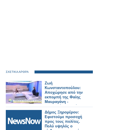
ΣΧΕΤΙΚΑ ΑΡΘΡΑ
Ζωή
Κωνσταντοπούλου:
Αποχώρησε από την
εκπομπή της Φαίης
Μαυραγάνη -
Μαυραγάνη: Κανένας
πολιτικός δεν θα μας
Δήμος Ξηρομέρου:
επιβάλλει τι θα
Εφιστούμε προσοχή
ρωτάμε
προς τους πολίτες.
Πολύ υψηλός ο