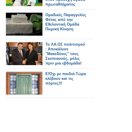
πρωταθλήματος
κόντρα στον
Λεβαδειακό.
Ομαδικές Παραγγελίες
Φέτας από την
Εθελοντική Ομάδα
Πιερική Κίνηση
Το ΛΑ.ΟΣ πολιτισμού
: Αποκάλεσε
"Μακεδόνες" τους
Σκοπιανούς, μόλις
πριν μια εβδομάδα!
Ε!Όχι ρε παιδιά.Τώρα
κλέβουν και τις
πόρτες!!!