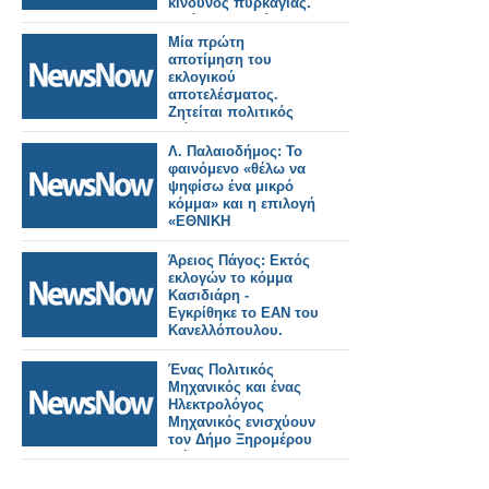
κίνδυνος πυρκαγιάς.
Από την φωτιά στη
Βοιωτία η κάπνα και
Μία πρώτη
η μυρωδιά του
αποτίμηση του
καμένου σύμφωνα με
εκλογικού
την Πυροσβεστική.
αποτελέσματος.
Ζητείται πολιτικός
διάλογος. Το
φθινόπωρο έρχεται
Λ. Παλαιοδήμος: Το
καταιγίδα μέτρων
φαινόμενο «θέλω να
ψηφίσω ένα μικρό
κόμμα» και η επιλογή
«ΕΘΝΙΚΗ
ΔΗΜΙΟΥΡΓΙΑ»
Άρειος Πάγος: Εκτός
εκλογών το κόμμα
Κασιδιάρη -
Εγκρίθηκε το ΕΑΝ του
Κανελλόπουλου.
Ένας Πολιτικός
Μηχανικός και ένας
Ηλεκτρολόγος
Μηχανικός ενισχύουν
τον Δήμο Ξηρομέρου
,μέσω του
διαγωνισμού ΑΣΕΠ