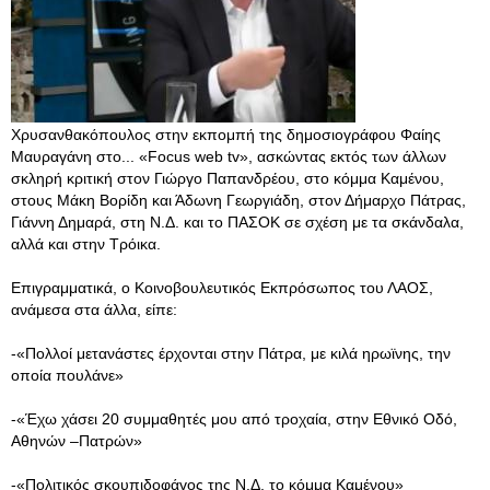
Χρυσανθακόπουλος στην εκπομπή της δημοσιογράφου Φαίης
Μαυραγάνη στο... «Focus web tv», ασκώντας εκτός των άλλων
σκληρή κριτική στον Γιώργο Παπανδρέου, στο κόμμα Καμένου,
στους Μάκη Βορίδη και Άδωνη Γεωργιάδη, στον Δήμαρχο Πάτρας,
Γιάννη Δημαρά, στη Ν.Δ. και το ΠΑΣΟΚ σε σχέση με τα σκάνδαλα,
αλλά και στην Τρόικα.
Επιγραμματικά, ο Κοινοβουλευτικός Εκπρόσωπος του ΛΑΟΣ,
ανάμεσα στα άλλα, είπε:
-«Πολλοί μετανάστες έρχονται στην Πάτρα, με κιλά ηρωϊνης, την
οποία πουλάνε»
-«Έχω χάσει 20 συμμαθητές μου από τροχαία, στην Εθνικό Οδό,
Αθηνών –Πατρών»
-«Πολιτικός σκουπιδοφάγος της Ν.Δ. το κόμμα Καμένου»