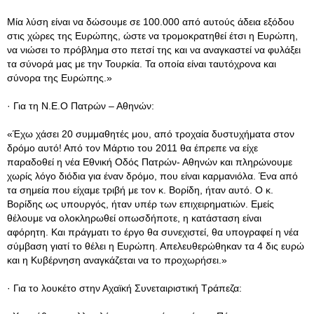
Μία λύση είναι να δώσουμε σε 100.000 από αυτούς άδεια εξόδου
στις χώρες της Ευρώπης, ώστε να τρομοκρατηθεί έτσι η Ευρώπη,
να νιώσει το πρόβλημα στο πετσί της και να αναγκαστεί να φυλάξει
τα σύνορά μας με την Τουρκία. Τα οποία είναι ταυτόχρονα και
σύνορα της Ευρώπης.»
· Για τη Ν.Ε.Ο Πατρών – Αθηνών:
«Έχω χάσει 20 συμμαθητές μου, από τροχαία δυστυχήματα στον
δρόμο αυτό! Από τον Μάρτιο του 2011 θα έπρεπε να είχε
παραδοθεί η νέα Εθνική Οδός Πατρών- Αθηνών και πληρώνουμε
χωρίς λόγο διόδια για έναν δρόμο, που είναι καρμανιόλα. Ένα από
τα σημεία που είχαμε τριβή με τον κ. Βορίδη, ήταν αυτό. Ο κ.
Βορίδης ως υπουργός, ήταν υπέρ των επιχειρηματιών. Εμείς
θέλουμε να ολοκληρωθεί οπωσδήποτε, η κατάσταση είναι
αφόρητη. Και πράγματι το έργο θα συνεχιστεί, θα υπογραφεί η νέα
σύμβαση γιατί το θέλει η Ευρώπη. Απελευθερώθηκαν τα 4 δις ευρώ
και η Κυβέρνηση αναγκάζεται να το προχωρήσει.»
· Για το λουκέτο στην Αχαϊκή Συνεταιριστική Τράπεζα: