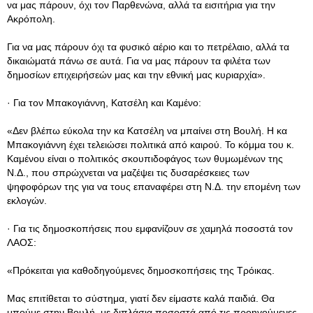
να μας πάρουν, όχι τον Παρθενώνα, αλλά τα εισιτήρια για την
Ακρόπολη.
Για να μας πάρουν όχι τα φυσικό αέριο και το πετρέλαιο, αλλά τα
δικαιώματά πάνω σε αυτά. Για να μας πάρουν τα φιλέτα των
δημοσίων επιχειρήσεών μας και την εθνική μας κυριαρχία».
· Για τον Μπακογιάννη, Κατσέλη και Καμένο:
«Δεν βλέπω εύκολα την κα Κατσέλη να μπαίνει στη Βουλή. Η κα
Μπακογιάννη έχει τελειώσει πολιτικά από καιρού. Το κόμμα του κ.
Καμένου είναι ο πολιτικός σκουπιδοφάγος των θυμωμένων της
Ν.Δ., που σπρώχνεται να μαζέψει τις δυσαρέσκειες των
ψηφοφόρων της για να τους επαναφέρει στη Ν.Δ. την επομένη των
εκλογών.
· Για τις δημοσκοπήσεις που εμφανίζουν σε χαμηλά ποσοστά τον
ΛΑΟΣ:
«Πρόκειται για καθοδηγούμενες δημοσκοπήσεις της Τρόικας.
Μας επιτίθεται το σύστημα, γιατί δεν είμαστε καλά παιδιά. Θα
μπούμε στην Βουλή, με διπλάσια ποσοστά από τις προηγούμενες