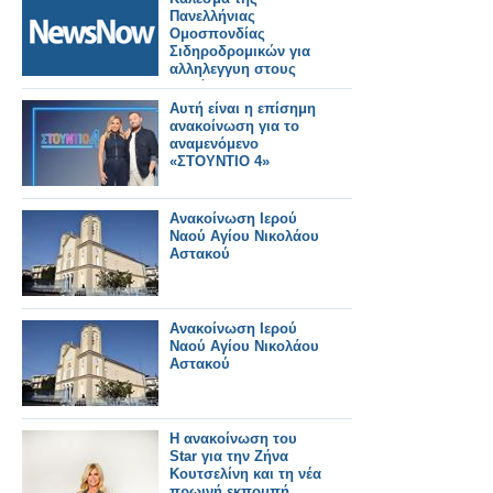
Πανελλήνιας
Ομοσπονδίας
Σιδηροδρομικών για
αλληλεγγυη στους
πυρόπληκτους της
Δυτικής Αττικής.
Αυτή είναι η επίσημη
ανακοίνωση για το
αναμενόμενο
«ΣΤΟΥΝΤΙΟ 4»
Ανακοίνωση Ιερού
Ναού Αγίου Νικολάου
Αστακού
Ανακοίνωση Ιερού
Ναού Αγίου Νικολάου
Αστακού
Η ανακοίνωση του
Star για την Ζήνα
Κουτσελίνη και τη νέα
πρωινή εκπομπή