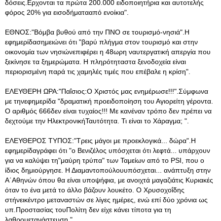
δόσεις.Ερχονται τα πρώτα 200.000 ειδοποιητήρια και αυτοτελής
φόρος 20% για εισοδήματααπό ενοίκια".
ΕΘΝΟΣ:"Βόμβα βυθού από την ΠΝΟ σε τουρισμό-νησιά".Η
εφημερίδασημειώνει ότι "βαρύ πλήγμα στον τουρισμό και στην
οικονομία των νησιώνεπιφέρει η 48ωρη ναυτεργατική απεργία που
ξεκίνησε τα ξημερώματα. Η πληρότηταστα ξενοδοχεία είναι
περιορισμένη παρά τις χαμηλές τιμές που επέβαλε η κρίση".
ΕΛΕΥΘΕΡΗ ΩΡΑ:"Παΐσιος:Ο Χριστός μας ενημέρωσε!!!".Σύμφωνα
με τηνεφημερίδα "δραματική προειδοποίηση του Αγιορείτη γέροντα.
Ο αριθμός 666δεν είναι τυχαίος!!! Με κανέναν τρόπο δεν πρέπει να
δεχτούμε την ΗλεκτρονικήΤαυτότητα. Τι είναι το Χάραγμα; ".
ΕΛΕΥΘΕΡΟΣ ΤΥΠΟΣ:"Τρεις μάγοι με προεκλογικά... δώρα".Η
εφημερίδαγράφει ότι "ο Βενιζέλος υπόσχεται ότι λεφτά... υπάρχουν
για να καλύψει τη"μαύρη τρύπα" των Ταμείων από το PSI, που ο
ίδιος δημιούργησε. Η Διαμαντοπούλουυπόσχεται... ανάπτυξη στην
Α΄Αθηνών όπου θα είναι υποψήφια, με ανοιχτά μαγαζιάτις Κυριακές
όταν το ένα μετά το άλλο βάζουν λουκέτο. Ο Χρυσοχοΐδης
στήνεικέντρο μεταναστών σε λίγες ημέρες, ενώ επί δύο χρόνια ως
υπ.Προστασίας τουΠολίτη δεν είχε κάνει τίποτα για τη
λαθρομετανάστευση ".