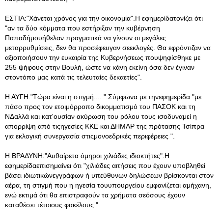
ΕΣΤΙΑ:"Χάνεται χρόνος για την οικονομία".Η εφημερίδατονίζει ότι
"αν τα δύο κόμματα που εστήριξαν την κυβέρνηση
Παπαδήμουήθελαν πραγματικά να γίνουν οι μεγάλες
μεταρρυθμίσεις, δεν θα προσέφευγαν σεεκλογές. Θα εφρόντιζαν να
αξιοποιήσουν την ευκαιρία της Κυβερνήσεως πουψηφίσθηκε με
255 ψήφους στην Βουλή, ώστε να κάνη εκείνη όσα δεν έγιναν
στοντόπο μας κατά τις τελευταίες δεκαετίες".
Η ΑΥΓΗ:"Τώρα είναι η στιγμή.... ".Σύμφωνα με τηνεφημερίδα "με
πάσο προς τον ετοιμόρροπο δικομματισμό του ΠΑΣΟΚ και τη
ΝΔαλλά και κατ'ουσίαν ακύρωση του ρόλου τους ισοδυναμεί η
απορρίψη από τιςηγεσίες ΚΚΕ και ΔΗΜΑΡ της πρότασης Τσίπρα
για εκλογική συνεργασία στιςμονοεδρικές περιφέρειες ".
Η ΒΡΑΔΥΝΗ:"Αυθαίρετα όμηροι χιλιάδες ιδιοκτήτες".Η
εφημερίδαεπισημαίνει ότι "χιλιάδες αιτήσεις που έχουν υποβληθεί
βάσει ιδιωτικώνεγγράφων ή υπεύθυνων δηλώσεων βρίσκονται στον
αέρα, τη στιγμή που η ηγεσία τουυπουργείου εμφανίζεται αμήχανη,
ενώ εκτιμά ότι θα επιστραφούν τα χρήματα σεόσους έχουν
καταθέσει τέτοιους φακέλους ".