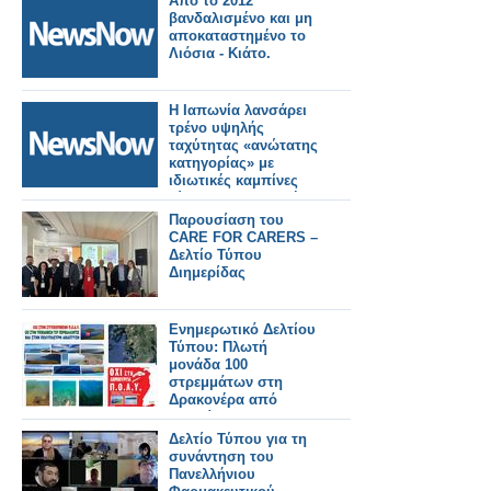
Από το 2012
βανδαλισμένο και μη
αποκαταστημένο το
Λιόσια - Κιάτο.
Η Ιαπωνία λανσάρει
τρένο υψηλής
ταχύτητας «ανώτατης
κατηγορίας» με
ιδιωτικές καμπίνες
τύπου αεροπορικής
εταιρείας.
Παρουσίαση του
CARE FOR CARERS –
Δελτίο Τύπου
Διημερίδας
Ενημερωτικό Δελτίου
Τύπου: Πλωτή
μονάδα 100
στρεμμάτων στη
Δρακονέρα από
μετακίνηση -
μετεγκατάσταση
Δελτίο Τύπου για τη
παλαιών.
συνάντηση του
Πανελλήνιου