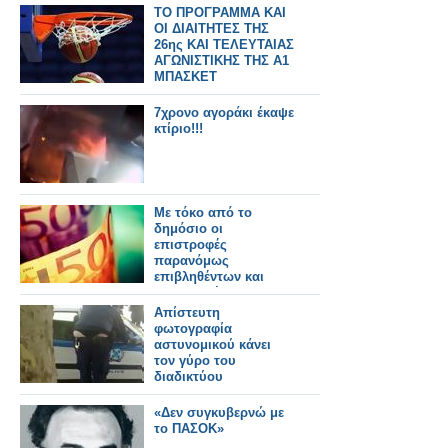
ΤΟ ΠΡΟΓΡΑΜΜΑ ΚΑΙ
ΟΙ ΔΙΑΙΤΗΤΕΣ ΤΗΣ
26ης ΚΑΙ ΤΕΛΕΥΤΑΙΑΣ
ΑΓΩΝΙΣΤΙΚΗΣ ΤΗΣ Α1
ΜΠΑΣΚΕΤ
7χρονο αγοράκι έκαψε
κτίριο!!!
Με τόκο από το
δημόσιο οι
επιστροφές
παρανόμως
επιβληθέντων και
εισπραχθέντων
φόρων
Απίστευτη
φωτογραφία
αστυνομικού κάνει
τον γύρο του
διαδικτύου
«Δεν συγκυβερνώ με
το ΠΑΣΟΚ»