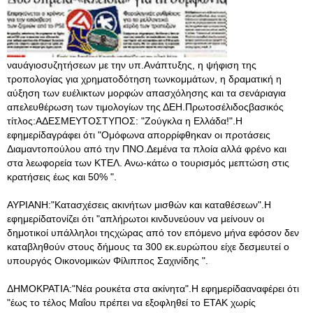
ναυάγιοσυζητήσεων με την υπ.Ανάπτυξης, η ψήφιση της
τροπολογίας για χρηματοδότηση τωνκομμάτων, η δραματική η
αύξηση των ευέλικτων μορφών απασχόλησης και τα σενάριαγια
απελευθέρωση των τιμολογίων της ΔΕΗ.Πρωτοσέλιδοςβασικός
τίτλος:ΑΔΕΣΜΕΥΤΟΣΤΥΠΟΣ: "Ζούγκλα η Ελλάδα!".Η
εφημερίδαγράφει ότι "Ομόφωνα απορρίφθηκαν οι προτάσεις
Διαμαντοπούλου από την ΠΝΟ.Δεμένα τα πλοία αλλά φρένο και
στα λεωφορεία των ΚΤΕΛ. Ανω-κάτω ο τουρισμός μεπτώση στις
κρατήσεις έως και 50% ".
ΑΥΡΙΑΝΗ:"Κατασχέσεις ακινήτων μισθών και καταθέσεων".Η
εφημερίδατονίζει ότι "απλήρωτοι κινδυνεύουν να μείνουν οι
δημοτικοί υπάλληλοι τηςχώρας από τον επόμενο μήνα εφόσον δεν
καταβληθούν στους δήμους τα 300 εκ.ευρώπου είχε δεσμευτεί ο
υπουργός Οικονομικών Φίλιππος Σαχινίδης ".
ΔΗΜΟΚΡΑΤΙΑ:"Νέα ρουκέτα στα ακίνητα".Η εφημερίδααναφέρει ότι
"έως το τέλος Μαΐου πρέπει να εξοφληθεί το ΕΤΑΚ χωρίς