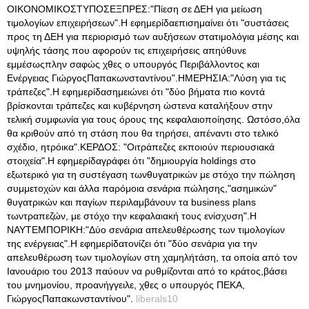
ΟΙΚΟΝΟΜΙΚΟΣΤΥΠΟΣΕΞΠΡΕΣ:"Πίεση σε ΔΕΗ για μείωση
τιμολογίων επιχειρήσεων".Η εφημερίδαεπισημαίνει ότι "συστάσεις
προς τη ΔΕΗ για περιορισμό των αυξήσεων στατιμολόγια μέσης και
υψηλής τάσης που αφορούν τις επιχειρήσεις απηύθυνε
εμμέσωςπλην σαφώς χθες ο υπουργός Περιβάλλοντος και
Ενέργειας ΓιώργοςΠαπακωνσταντίνου".ΗΜΕΡΗΣΙΑ:"Λύση για τις
τράπεζες".Η εφημερίδασημειώνει ότι "δύο βήματα πιο κοντά
βρίσκονται τράπεζες και κυβέρνηση ώστενα καταλήξουν στην
τελική συμφωνία για τους όρους της κεφαλαιοποίησης. Ωστόσο,όλα
θα κριθούν από τη στάση που θα τηρήσει, απέναντι στο τελικό
σχέδιο, ητρόικα".ΚΕΡΔΟΣ: "Οιτράπεζες εκποιούν περιουσιακά
στοιχεία".Η εφημερίδαγράφει ότι "δημιουργία holdings στο
εξωτερικό για τη συστέγαση τωνθυγατρικών με στόχο την πώληση
συμμετοχών και άλλα παρόμοια σενάρια πώλησης,"ασημικών"
θυγατρικών και παγίων περιλαμβάνουν τα business plans
τωντραπεζών, με στόχο την κεφαλαιακή τους ενίσχυση".Η
ΝΑΥΤΕΜΠΟΡΙΚΗ:"Δύο σενάρια απελευθέρωσης των τιμολογίων
της ενέργειας".Η εφημερίδατονίζει ότι "δύο σενάρια για την
απελευθέρωση των τιμολογίων στη χαμηλήτάση, τα οποία από τον
Ιανουάριο του 2013 παύουν να ρυθμίζονται από το κράτος,βάσει
του μνημονίου, προανήγγειλε, χθες ο υπουργός ΠΕΚΑ,
ΓιώργοςΠαπακωνσταντίνου".
liberals10