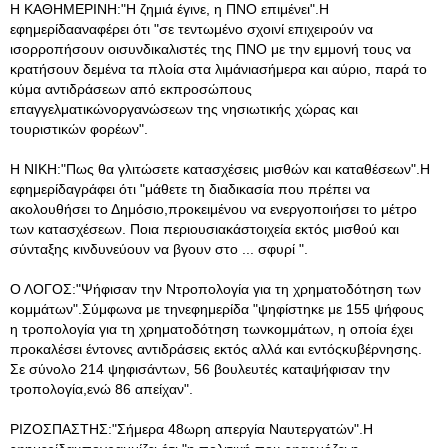
Η ΚΑΘΗΜΕΡΙΝΗ:"Η ζημιά έγινε, η ΠΝΟ επιμένει".Η
εφημερίδααναφέρει ότι "σε τεντωμένο σχοινί επιχειρούν να
ισορροπήσουν οισυνδικαλιστές της ΠΝΟ με την εμμονή τους να
κρατήσουν δεμένα τα πλοία στα λιμάνιασήμερα και αύριο, παρά το
κύμα αντιδράσεων από εκπροσώπους
επαγγελματικώνοργανώσεων της νησιωτικής χώρας και
τουριστικών φορέων".
Η ΝΙΚΗ:"Πως θα γλιτώσετε κατασχέσεις μισθών και καταθέσεων".Η
εφημερίδαγράφει ότι "μάθετε τη διαδικασία που πρέπει να
ακολουθήσει το Δημόσιο,προκειμένου να ενεργοποιήσει το μέτρο
των κατασχέσεων. Ποια περιουσιακάστοιχεία εκτός μισθού και
σύνταξης κινδυνεύουν να βγουν στο ... σφυρί ".
Ο ΛΟΓΟΣ:"Ψήφισαν την Ντροπολογία για τη χρηματοδότηση των
κομμάτων".Σύμφωνα με τηνεφημερίδα "ψηφίστηκε με 155 ψήφους
η τροπολογία για τη χρηματοδότηση τωνκομμάτων, η οποία έχει
προκαλέσει έντονες αντιδράσεις εκτός αλλά και εντόςκυβέρνησης.
Σε σύνολο 214 ψηφισάντων, 56 βουλευτές καταψήφισαν την
τροπολογία,ενώ 86 απείχαν".
ΡΙΖΟΣΠΑΣΤΗΣ:"Σήμερα 48ωρη απεργία Ναυτεργατών".Η