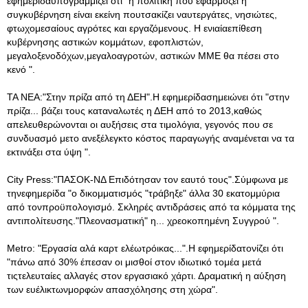
εφημερίδαυπογραμμίζει ότι "η πολιτική που εφαρμόζει η
συγκυβέρνηση είναι εκείνη πουτσακίζει ναυτεργάτες, νησιώτες,
φτωχομεσαίους αγρότες και εργαζόμενους. Η ενιαίαεπίθεση
κυβέρνησης αστικών κομμάτων, εφοπλιστών,
μεγαλοξενοδόχων,μεγαλοαγροτών, αστικών ΜΜΕ θα πέσει στο
κενό ".
ΤΑ ΝΕΑ:"Στην πρίζα από τη ΔΕΗ".Η εφημερίδασημειώνει ότι "στην
πρίζα... βάζει τους καταναλωτές η ΔΕΗ από το 2013,καθώς
απελευθερώνονται οι αυξήσεις στα τιμολόγια, γεγονός που σε
συνδυασμό μετο ανεξέλεγκτο κόστος παραγωγής αναμένεται να τα
εκτινάξει στα ύψη ".
City Press:"ΠΑΣΟΚ-ΝΔ Επιδότησαν τον εαυτό τους".Σύμφωνα με
τηνεφημερίδα "ο δικομματισμός "τράβηξε" άλλα 30 εκατομμύρια
από τονπροϋπολογισμό. Σκληρές αντιδράσεις από τα κόμματα της
αντιπολίτευσης."Πλεονασματική" η... χρεοκοπημένη Συγγρού ".
Metro: "Εργασία αλά καρτ ελέωτρόικας...".Η εφημερίδατονίζει ότι
"πάνω από 30% έπεσαν οι μισθοί στον ιδιωτικό τομέα μετά
τιςτελευταίες αλλαγές στον εργασιακό χάρτι. Δραματική η αύξηση
των ευέλικτωνμορφών απασχόλησης στη χώρα".