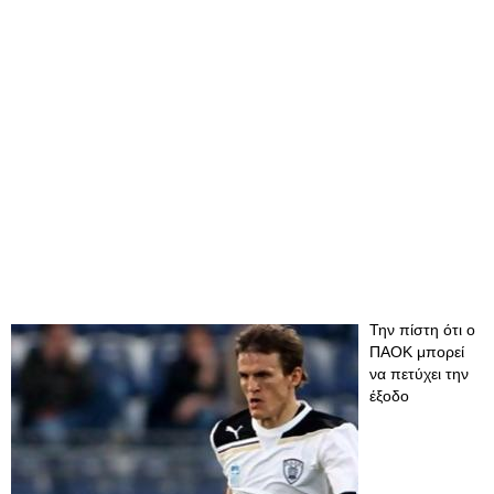
Την πίστη ότι ο
ΠΑΟΚ μπορεί
να πετύχει την
έξοδο