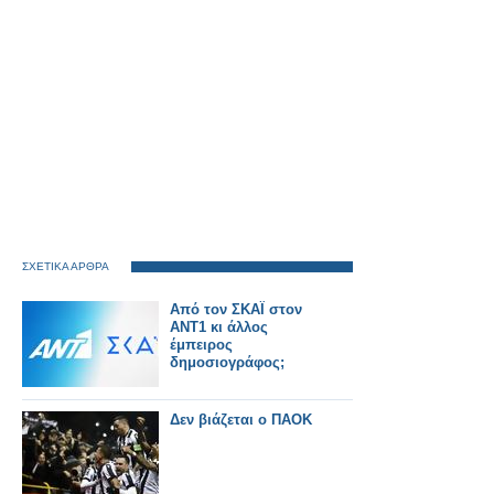
ΣΧΕΤΙΚΑ ΑΡΘΡΑ
Από τον ΣΚΑΪ στον
ΑΝΤ1 κι άλλος
έμπειρος
δημοσιογράφος;
Δεν βιάζεται ο ΠΑΟΚ