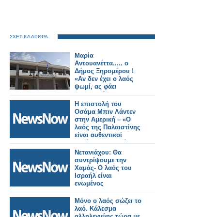
ΣΧΕΤΙΚΑ ΑΡΘΡΑ
Μαρία
Αντουανέττα..... ο
Δήμος Ξηρομέρου !
«Αν δεν έχει ο λαός
ψωμί, ας φάει
παντεσπάνι»
Η επιστολή του
Οσάμα Μπιν Λάντεν
στην Αμερική – «Ο
λαός της Παλαιστίνης
είναι αυθεντικοί
Σημίτες, κληρονόμοι
της πραγματικής
Νετανιάχου: Θα
Τορά»
συντρίψουμε την
Χαμάς- Ο λαός του
Ισραήλ είναι
ενωμένος
Μόνο ο λαός σώζει το
λαό. Κάλεσμα
αλληλεγγύης τώρα με