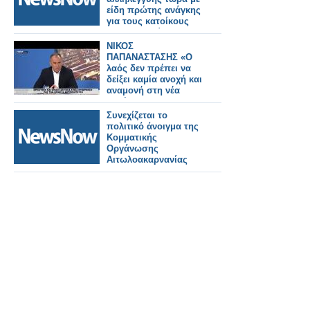
είδη πρώτης ανάγκης
για τους κατοίκους
της Θεσσαλίας
ΝΙΚΟΣ
ΠΑΠΑΝΑΣΤΑΣΗΣ «Ο
λαός δεν πρέπει να
δείξει καμία ανοχή και
αναμονή στη νέα
κυβέρνηση»
Συνεχίζεται το
πολιτικό άνοιγμα της
Κομματικής
Οργάνωσης
Αιτωλοακαρνανίας
τους ΚΚΕ και τις
επόμενες μέρες για
ακόμη πιο δυνατό
ΚΚΕ, για να είναι
δυνατός ο λαός.