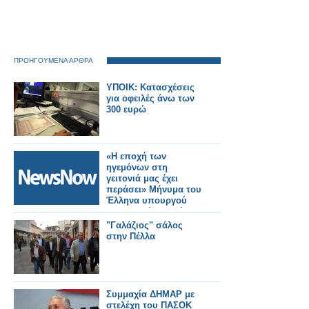
ΠΡΟΗΓΟΥΜΕΝΑ ΑΡΘΡΑ
ΥΠΟΙΚ: Κατασχέσεις
για οφειλές άνω των
300 ευρώ
«Η εποχή των
ηγεμόνων στη
γειτονιά μας έχει
περάσει» Μήνυμα του
Έλληνα υπουργού
Εξωτερικών, Σταύρου
Δήμα προς την
"Γαλάζιος" σάλος
Τουρκία
στην Πέλλα
Συμμαχία ΔΗΜΑΡ με
στελέχη του ΠΑΣΟΚ