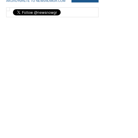
ΑΚΟΛΟΥΘΗΣΤΕ ΤΟ NEWSNOWGR.COM