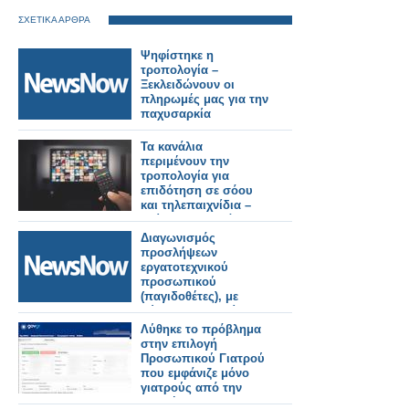
ΣΧΕΤΙΚΑ ΑΡΘΡΑ
Ψηφίστηκε η
τροπολογία –
Ξεκλειδώνουν οι
πληρωμές μας για την
παχυσαρκία
Τα κανάλια
περιμένουν την
τροπολογία για
επιδότηση σε σόου
και τηλεπαιχνίδια –
Κρίσιμες αποφάσεις
για τη νέα σεζόν
Διαγωνισμός
προσλήψεων
εργατοτεχνικού
προσωπικού
(παγιδοθέτες), με
σύμβαση εργασίας
ορισμένου χρόνου
Λύθηκε το πρόβλημα
στο πρόγραμμα
στην επιλογή
δακοκτονίας 2026.
Προσωπικού Γιατρού
που εμφάνιζε μόνο
γιατρούς από την
Αττική