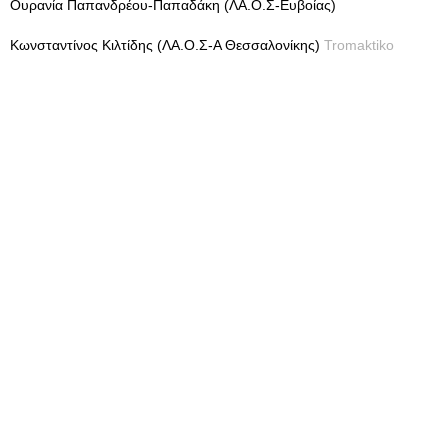
Ουρανία Παπανδρέου-Παπαδάκη (ΛΑ.Ο.Σ-Ευβοίας)
Κωνσταντίνος Κιλτίδης (ΛΑ.Ο.Σ-Α Θεσσαλονίκης)
Tromaktiko