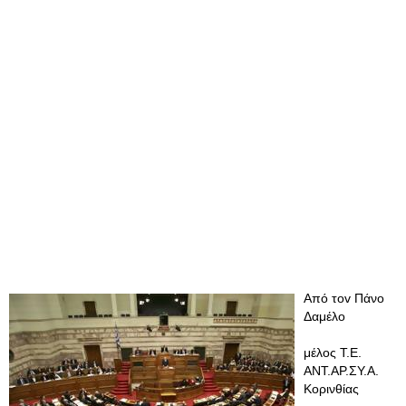
Από τοv Πάνο
Δαμέλο
μέλος Τ.Ε.
ΑΝΤ.ΑΡ.ΣΥ.Α.
Κορινθίας