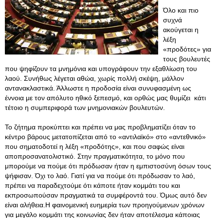
Όλο και πιο
συχνά
ακούγεται η
λέξη
«προδότες» για
τους βουλευτές
που ψηφίζουν τα μνημόνια και υπογράφουν την εξαθλίωση του
λαού. Συνήθως λέγεται αθώα, χωρίς πολλή σκέψη, μάλλον
αντανακλαστικά. Άλλωστε η προδοσία είναι συνυφασμένη ως
έννοια με τον απόλυτο ηθικό ξεπεσμό, και ορθώς μας θυμίζει κάτι
τέτοιο η συμπεριφορά των μνημονιακών βουλευτών.
Το ζήτημα προκύπτει και πρέπει να μας προβληματίζει όταν το
κέντρο βάρους μετατοπίζεται από το «αντιλαϊκό» στο «αντεθνικό»
που σηματοδοτεί η λέξη «προδότης», και που σαφώς είναι
αποπροσανατολιστικό. Στην πραγματικότητα, το μόνο που
μπορούμε να πούμε ότι πρόδωσαν ήταν η εμπιστοσύνη όσων τους
ψήφισαν. Όχι το λαό. Γιατί για να πούμε ότι πρόδωσαν το λαό,
πρέπει να παραδεχτούμε ότι κάποτε ήταν κομμάτι του και
εκπροσωπούσαν πραγματικά τα συμφέροντά του. Όμως αυτό δεν
είναι αλήθεια.Η φαινομενική ευημερία των προηγούμενων χρόνων
για μεγάλο κομμάτι της κοινωνίας δεν ήταν αποτέλεσμα κάποιας