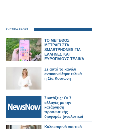
ΣΧΕΤΙΚΑ ΑΡΘΡΑ
ΤΟ ΜΕΓΕΘΟΣ
ΜΕΤΡΑΕΙ ΣΤΑ
SMARTPHONES ΓΙΑ
ΕΛΛΗΝΕΣ ΚΑΙ
ΕΥΡΩΠΑΙΟΥΣ ΤΕΛΙΚΑ
Σε αυτό το κανάλι
ανακοινώθηκε τελικά
η Σία Κοσιώνη
Συντάξεις: Οι 3
αλλαγές με την
κατάργηση
προσωπικής
διαφοράς [αναλυτικοί
πίνακες με τα τελικά
ποσά για όλα τα
Καλοκαιρινό ναυτικό