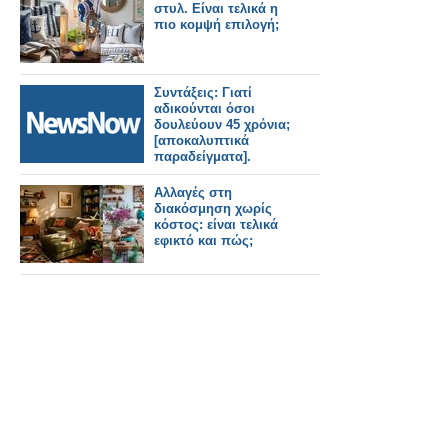
ταμεία.
στυλ. Είναι τελικά η
πιο κομψή επιλογή;
Συντάξεις: Γιατί
αδικούνται όσοι
δουλεύουν 45 χρόνια;
[αποκαλυπτικά
παραδείγματα].
Αλλαγές στη
διακόσμηση χωρίς
κόστος: είναι τελικά
εφικτό και πώς;