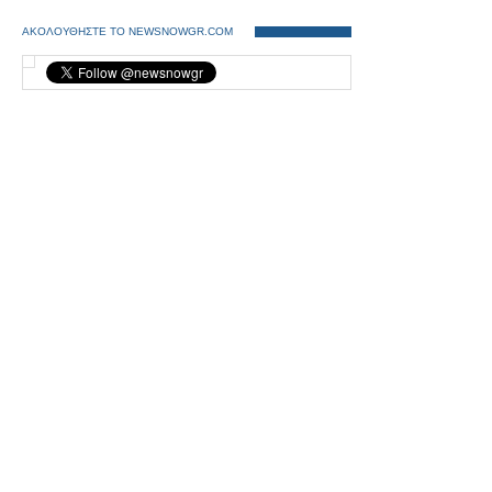
ΑΚΟΛΟΥΘΗΣΤΕ ΤΟ NEWSNOWGR.COM