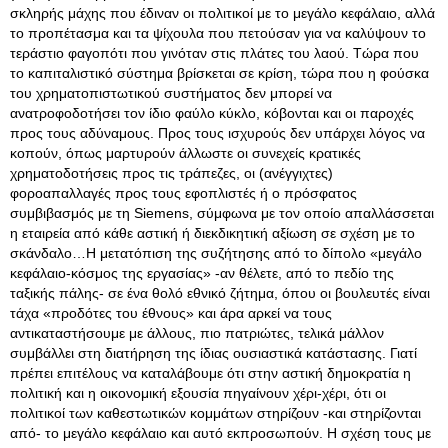
σκληρής μάχης που έδιναν οι πολιτικοί με το μεγάλο κεφάλαιο, αλλά
το προπέτασμα και τα ψίχουλα που πετούσαν για να καλύψουν το
τεράστιο φαγοπότι που γινόταν στις πλάτες του λαού
. Τώρα που
το καπιταλιστικό σύστημα βρίσκεται σε κρίση, τώρα που η φούσκα
του χρηματοπιστωτικού συστήματος δεν μπορεί να
ανατροφοδοτήσει τον ίδιο φαύλο κύκλο, κόβονται και οι παροχές
προς τους αδύναμους. Προς τους ισχυρούς δεν υπάρχει λόγος να
κοπούν, όπως μαρτυρούν άλλωστε οι συνεχείς κρατικές
χρηματοδοτήσεις προς τις τράπεζες, οι (ανέγγιχτες)
φοροαπαλλαγές προς τους εφοπλιστές ή ο πρόσφατος
συμβιβασμός με τη Siemens, σύμφωνα με τον οποίο απαλλάσσεται
η εταιρεία από κάθε αστική ή διεκδικητική αξίωση σε σχέση με το
σκάνδαλο…Η μετατόπιση της συζήτησης από το δίπολο «μεγάλο
κεφάλαιο-κόσμος της εργασίας» -αν θέλετε, από το πεδίο της
ταξικής πάλης- σε ένα θολό εθνικό ζήτημα, όπου οι βουλευτές είναι
τάχα «προδότες του έθνους» και άρα αρκεί να τους
αντικαταστήσουμε με άλλους, πιο πατριώτες, τελικά μάλλον
συμβάλλει στη διατήρηση της ίδιας ουσιαστικά κατάστασης. Γιατί
πρέπει επιτέλους να καταλάβουμε ότι στην αστική δημοκρατία η
πολιτική και η οικονομική εξουσία πηγαίνουν χέρι-χέρι, ότι οι
πολιτικοί των καθεστωτικών κομμάτων στηρίζουν -και στηρίζονται
από- το μεγάλο κεφάλαιο και αυτό εκπροσωπούν. Η σχέση τους με