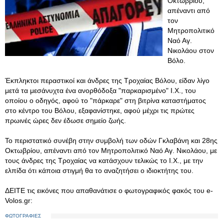
Οκτωβρίου,
απέναντι από
τον
Μητροπολιτικό
Ναό Αγ.
Νικολάου στον
Βόλο.
Έκπληκτοι περαστικοί και άνδρες της Τροχαίας Βόλου, είδαν λίγο
μετά τα μεσάνυχτα ένα ανορθόδοξα "παρκαρισμένο" Ι.Χ., του
οποίου ο οδηγός, αφού το "πάρκαρε" στη βιτρίνα καταστήματος
στο κέντρο του Βόλου, εξαφανίστηκε, αφού μέχρι τις πρώτες
πρωινές ώρες δεν έδωσε σημείο ζωής.
Το περιστατικό συνέβη στην συμβολή των οδών Γκλαβάνη και 28ης
Οκτωβρίου, απέναντι από τον Μητροπολιτικό Ναό Αγ. Νικολάου, με
τους άνδρες της Τροχαίας να κατάσχουν τελικώς το Ι.Χ., με την
ελπίδα ότι κάποια στιγμή θα το αναζητήσει ο ιδιοκτήτης του.
ΔΕΙΤΕ τις εικόνες που απαθανάτισε ο φωτογραφικός φακός του e-
Volos.gr:
ΦΩΤΟΓΡΑΦΙΕΣ