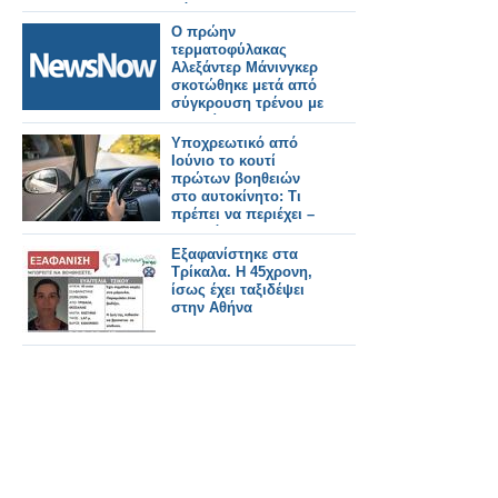
Νόρμαν.
Ο πρώην
τερματοφύλακας
Αλεξάντερ Μάνινγκερ
σκοτώθηκε μετά από
σύγκρουση τρένου με
αυτοκίνητο.
Υποχρεωτικό από
Ιούνιο το κουτί
πρώτων βοηθειών
στο αυτοκίνητο: Τι
πρέπει να περιέχει –
Τα πρόστιμα
Εξαφανίστηκε στα
Τρίκαλα. Η 45χρονη,
ίσως έχει ταξιδέψει
στην Αθήνα