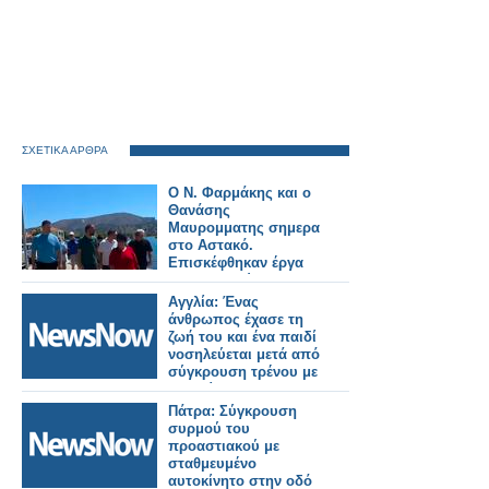
ΣΧΕΤΙΚΑ ΑΡΘΡΑ
Ο Ν. Φαρμάκης και ο
Θανάσης
Μαυρομματης σημερα
στο Αστακό.
Επισκέφθηκαν έργα
που εκτελούνται στην
περιοχή και
Αγγλία: Ένας
συναντήθηκαν με
άνθρωπος έχασε τη
φορείς και πολίτες
ζωή του και ένα παιδί
(φωτο-βιντεο)
νοσηλεύεται μετά από
σύγκρουση τρένου με
αυτοκίνητο.
Πάτρα: Σύγκρουση
συρμού του
προαστιακού με
σταθμευμένο
αυτοκίνητο στην οδό