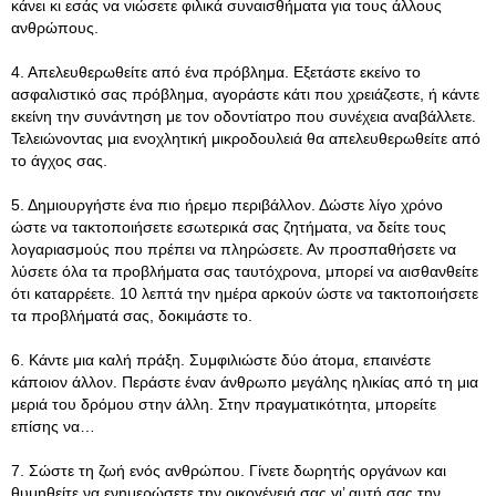
κάνει κι εσάς να νιώσετε φιλικά συναισθήματα για τους άλλους
ανθρώπους.
4. Απελευθερωθείτε από ένα πρόβλημα. Εξετάστε εκείνο το
ασφαλιστικό σας πρόβλημα, αγοράστε κάτι που χρειάζεστε, ή κάντε
εκείνη την συνάντηση με τον οδοντίατρο που συνέχεια αναβάλλετε.
Τελειώνοντας μια ενοχλητική μικροδουλειά θα απελευθερωθείτε από
το άγχος σας.
5. Δημιουργήστε ένα πιο ήρεμο περιβάλλον. Δώστε λίγο χρόνο
ώστε να τακτοποιήσετε εσωτερικά σας ζητήματα, να δείτε τους
λογαριασμούς που πρέπει να πληρώσετε. Αν προσπαθήσετε να
λύσετε όλα τα προβλήματα σας ταυτόχρονα, μπορεί να αισθανθείτε
ότι καταρρέετε. 10 λεπτά την ημέρα αρκούν ώστε να τακτοποιήσετε
τα προβλήματά σας, δοκιμάστε το.
6. Κάντε μια καλή πράξη. Συμφιλιώστε δύο άτομα, επαινέστε
κάποιον άλλον. Περάστε έναν άνθρωπο μεγάλης ηλικίας από τη μια
μεριά του δρόμου στην άλλη. Στην πραγματικότητα, μπορείτε
επίσης να…
7. Σώστε τη ζωή ενός ανθρώπου. Γίνετε δωρητής οργάνων και
θυμηθείτε να ενημερώσετε την οικογένειά σας γι’ αυτή σας την