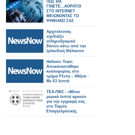
ταξιδιού από το Ανόι
ΠΩΣ ΘΑ
στον κόλπο Χαλόνγκ
ΓΙΝΕΤΕ...ΑΟΡΑΤΟΙ
σε μόλις 30 λεπτά!
ΣΤΟ INTERNET
ΜΕΙΩΝΟΝΤΑΣ ΤΟ
ΨΗΦΙΑΚΟ ΣΑΣ
ΠΡΟΦΙΛ
Αρχιτέκτονας
σχεδιάζει
σιδηροδρομικό
δίκτυο κάτω από την
Ιρλανδική Θάλασσα
που συνδέει το
Δουβλίνο με το
Hellenic Train:
Ηνωμένο Βασίλειο -
Αποκαταστάθηκε
με τρένα κάθε πέντε
κυκλοφορίας στο
λεπτά
τμήμα Ρέντη – Αθήνα -
Με 63 λεπτά
καθυστέρηση
αναχώρησε η
ΤΕΑ-ΠΦΣ : «Μόνο
αμαξοστοιχία IC50.
μερικά λεπτά αρκούν
Αποζημιώσεις στους
για την εγγραφή σας
επιβάτες.
στο Ταμείο
Επαγγελματικής
Ασφάλισης του
Πανελλήνιου
Φαρμακευτικού
Συλλόγου»