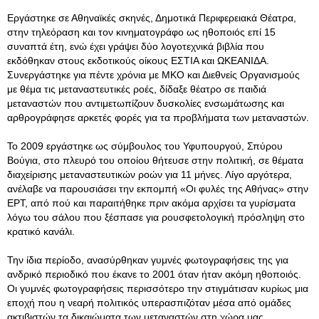
Εργάστηκε σε Αθηναϊκές σκηνές, Δημοτικά Περιφερειακά Θέατρα,
στην τηλεόραση και τον κινηματογράφο ως ηθοποιός επί 15
συναπτά έτη, ενώ έχει γράψει δύο λογοτεχνικά βιβλία που
εκδόθηκαν στους εκδοτικούς οίκους ΕΣΤΙΑ και ΩΚΕΑΝΙΔΑ.
Συνεργάστηκε για πέντε χρόνια με ΜΚΟ και Διεθνείς Οργανισμούς
με θέμα τις μεταναστευτικές ροές, δίδαξε θέατρο σε παιδιά
μεταναστών που αντιμετωπίζουν δυσκολίες ενσωμάτωσης και
αρθρογράφησε αρκετές φορές για τα προβλήματα των μεταναστών.
Το 2009 εργάστηκε ως σύμβουλος του Υφυπουργού, Σπύρου
Βούγια, στο πλευρό του οποίου θήτευσε στην πολιτική, σε θέματα
διαχείρισης μεταναστευτικών ροών για 11 μήνες. Λίγο αργότερα,
ανέλαβε να παρουσιάσει την εκπομπή «Οι φυλές της Αθήνας» στην
ΕΡΤ, από πού και παραιτήθηκε πριν ακόμα αρχίσει τα γυρίσματα
λόγω του σάλου που ξέσπασε για ρουσφετολογική πρόσληψη στο
κρατικό κανάλι.
Την ίδια περίοδο, ανασύρθηκαν γυμνές φωτογραφήσεις της για
ανδρικό περιοδικό που έκανε το 2001 όταν ήταν ακόμη ηθοποιός.
Οι γυμνές φωτογραφήσεις περισσότερο την στιγμάτισαν κυρίως μια
εποχή που η νεαρή πολιτικός υπερασπιζόταν μέσα από ομάδες
ακτιβιστών τα δικαιώματα των μεταναστών στη χώρα μας.