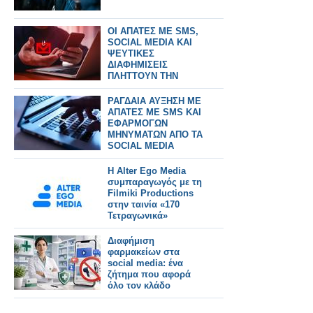
ΟΙ ΑΠΑΤΕΣ ΜΕ SMS,
SOCIAL MEDIA ΚΑΙ
ΨΕΥΤΙΚΕΣ
ΔΙΑΦΗΜΙΣΕΙΣ
ΠΛΗΤΤΟΥΝ ΤΗΝ
ΕΛΛΑΔΑ
ΡΑΓΔΑΙΑ ΑΥΞΗΣΗ ΜΕ
ΑΠΑΤΕΣ ΜΕ SMS ΚΑΙ
ΕΦΑΡΜΟΓΩΝ
ΜΗΝΥΜΑΤΩΝ ΑΠΟ ΤΑ
SOCIAL MEDIA
Η Alter Ego Media
συμπαραγωγός με τη
Filmiki Productions
στην ταινία «170
Τετραγωνικά»
Διαφήμιση
φαρμακείων στα
social media: ένα
ζήτημα που αφορά
όλο τον κλάδο