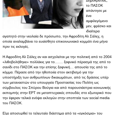
Δημοκρατίας,
το ΠΑΣΟΚ
απάντησε με
ένα
αμφιλεγόμενο
μεν, φρέσκο και
ιδιαίτερα
αγαπητό στην νεολαία δε πρόσωπο, την Αφροδίτη Αλ Σάλεχ, η
οποία αναλαμβάνει το ευαίσθητο επικοινωνιακό κομμάτι ένα μήνα
πριν τις εκλογές.
Η Αφροδίτη Αλ Σάλεχ αν και ασχολείται με την πολιτική από το 2004
«λιθοβολήθηκε» πολλάκις για το........ ξαφνικό πέρασμά της από το
σανίδι στο ΠΑΣΟΚ και την επίσης ξαφνική… απουσία της από το
κόμμα. Πέρασε από την ηθοποιία στον ακτιβισμό για την
υποστήριξη των ανθρωπίνων δικαιωμάτων, από τις δράσεις υπέρ
των μεταναστών στο υπουργείο Προστασίας του Πολίτη ως
σύμβουλος του Σπύρου Βούγια και από παρουσιάστρια κοινωνικής
εκπομπής στην ΕΡΤ σε μεταπτυχιακές σπουδές στο εξωτερικό που
την έφεραν τελικά ενόψει εκλογών στην εποπτεία των social media
του ΠΑΣΟΚ.
Είχε αποσυρθεί το τελευταίο διάστημα από τα «εγκόσμια» του