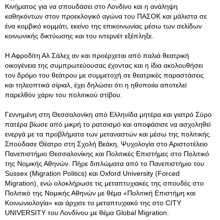
Κινήματος για να σπουδάσει στο Λονδίνο και η ανάληψη
καθηκόντων στον προεκλογικό αγώνα του ΠΑΣΟΚ και μάλιστα σε
ένα κομβικό κομμάτι, εκείνο της επικοινωνίας μέσω των σελίδων
κοινωνικής δικτύωσης και του ιντερνέτ εξέπληξε.
Η Αφροδίτη Αλ Σάλεχ αν και προέρχεται από παλιά θεατρική
οικογένεια της συμπρωτεύουσας έχοντας και η ίδια ακολουθήσει
τον δρόμο του θεάτρου με συμμετοχή σε θεατρικές παραστάσεις
και τηλεοπτικά σίριαλ, έχει δηλώσει ότι η ηθοποιία αποτελεί
παρελθόν χάριν του πολιτικού στίβου.
Γεννημένη στη Θεσσαλονίκη από Ελληνίδα μητέρα και γιατρό Σύρο
πατέρα βίωσε από μικρή το ρατσισμό και αποφάσισε να ασχοληθεί
ενεργά με τα προβλήματα των μεταναστών και μέσω της πολιτικής.
Σπούδασε Θέατρο στη Σχολή Βεάκη, Ψυχολογία στο Αριστοτέλειο
Πανεπιστήμιο Θεσσαλονίκης και Πολιτικές Επιστήμες στο Πολιτικό
της Νομικής Αθηνών. Πήρε διπλώματα από το Πανεπιστήμιο του
Sussex (Migration Politics) και Oxford University (Forced
Migration), ενώ ολοκλήρωσε τις μεταπτυχιακές της σπουδές στο
Πολιτικό της Νομικής Αθηνών με θέμα «Πολιτική Επιστήμη και
Κοινωνιολογία» και άρχισε το μεταπτυχιακό της στο CITY
UNIVERSITY του Λονδίνου με θέμα Global Migration.