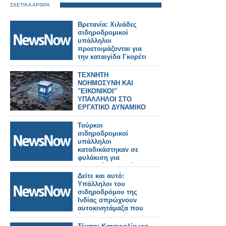
ΣΧΕΤΙΚΑ ΑΡΘΡΑ
Βρετανία: Χιλιάδες
σιδηροδρομικοί
υπάλληλοι
προετοιμάζονται για
την καταιγίδα Γκορέτι
ΤΕΧΝΗΤΗ
ΝΟΗΜΟΣΥΝΗ ΚΑΙ
"ΕΙΚΟΝΙΚΟΙ"
ΥΠΑΛΛΗΛΟΙ ΣΤΟ
ΕΡΓΑΤΙΚΟ ΔΥΝΑΜΙΚΟ
ΣΤΗΝ ΕΛΛΑΔΑ;
Τούρκοι
σιδηροδρομικοί
υπάλληλοι
καταδικάστηκαν σε
φυλάκιση για
περισσότερα από 108
χρόνια για δυστύχημα
Δείτε και αυτό:
που άφησε πίσω του
Υπάλληλοι του
25 νεκρούς
σιδηροδρόμου της
Ινδίας σπρώχνουν
αυτοκινητάμαξα που
έχει χαλάσει! Βίντεο!