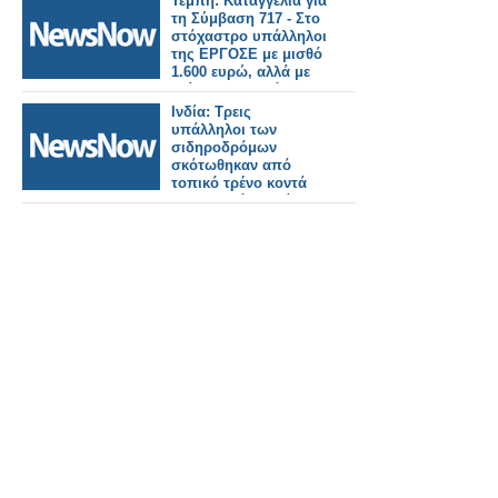
Τέμπη: Καταγγελία για
τη Σύμβαση 717 - Στο
στόχαστρο υπάλληλοι
της ΕΡΓΟΣΕ με μισθό
1.600 ευρώ, αλλά με
ακίνητα και σκάφη
Ινδία: Τρεις
υπάλληλοι των
σιδηροδρόμων
σκότωθηκαν από
τοπικό τρένο κοντά
στη Βομβάη κατά τη
διάρκεια εργασιών
σηματοδότησης