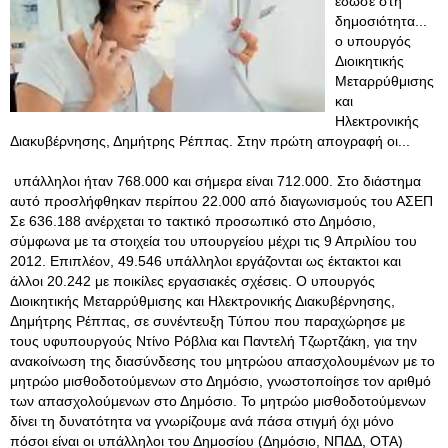
έδωσε στη
δημοσιότητα...
ο υπουργός
Διοικητικής
Μεταρρύθμισης
και
Ηλεκτρονικής
Διακυβέρνησης, Δημήτρης Ρέππας. Στην πρώτη απογραφή οι...
υπάλληλοι ήταν 768.000 και σήμερα είναι 712.000. Στο διάστημα
αυτό προσλήφθηκαν περίπου 22.000 από διαγωνισμούς του ΑΣΕΠ
Σε 636.188 ανέρχεται το τακτικό προσωπικό στο Δημόσιο,
σύμφωνα με τα στοιχεία του υπουργείου μέχρι τις 9 Απριλίου του
2012. Επιπλέον, 49.546 υπάλληλοι εργάζονται ως έκτακτοι και
άλλοι 20.242 με ποικίλες εργασιακές σχέσεις. Ο υπουργός
Διοικητικής Μεταρρύθμισης και Ηλεκτρονικής Διακυβέρνησης,
Δημήτρης Ρέππας, σε συνέντευξη Τύπου που παραχώρησε με
τους υφυπουργούς Ντίνο Ρόβλια και Παντελή Τζωρτζάκη, για την
ανακοίνωση της διασύνδεσης του μητρώου απασχολουμένων με το
μητρώο μισθοδοτούμενων στο Δημόσιο, γνωστοποίησε τον αριθμό
των απασχολούμενων στο Δημόσιο. Το μητρώο μισθοδοτούμενων
δίνει τη δυνατότητα να γνωρίζουμε ανά πάσα στιγμή όχι μόνο
πόσοι είναι οι υπάλληλοι του Δημοσίου (Δημόσιο, ΝΠΔΔ, ΟΤΑ)