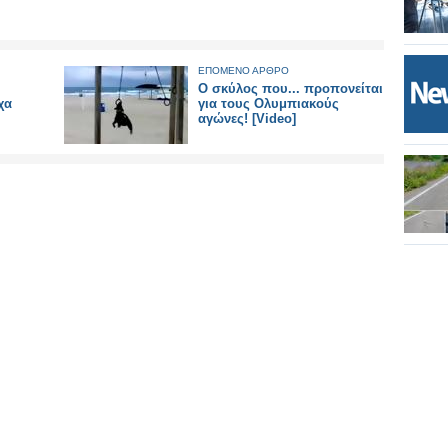
ΕΠΟΜΕΝΟ ΑΡΘΡΟ
Ο σκύλος που... προπονείται
χα
για τους Ολυμπιακούς
αγώνες! [Video]