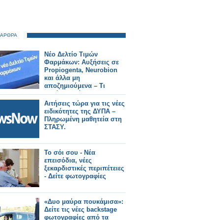
 ΑΡΘΡΑ
Νέο Δελτίο Τιμών
Φαρμάκων: Αυξήσεις σε
Propiogenta, Neurobion
και άλλα μη
αποζημιούμενα – Τι
αλλάζει από 31/7/2026
Αιτήσεις τώρα για τις νέες
ειδικότητες της ΔΥΠΑ –
Πληρωμένη μαθητεία στη
ΣΤΑΣΥ.
Το σόι σου - Νέα
επεισόδια, νέες
ξεκαρδιστικές περιπέτειες
- Δείτε φωτογραφίες
«Δυο μαύρα πουκάμισα»:
Δείτε τις νέες backstage
φωτογραφίες από τα