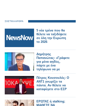
ΣΧΕΤΙΚΑ ΑΡΘΡΑ
5 νέα τρένα που θα
θέλετε να ταξιδέψετε
σε όλη την Ευρώπη
το 2026
Δημήτρης
Παπανώτας: «Γράφετε
για μένα αηδίες,
πάρτε με ένα
τηλέφωνο να με
ρωτήσετε όσοι
θέλετε»
Πέτρος Κουσουλός: Ο
ΑΝΤ1 γνωρίζει τα
πάντα. Αν θέλετε να
καταφύγετε στο ΕΣΡ
ΕΡΩΤΑΣ ή stalking;
ΜΑΘΕΤΕ ΝΑ