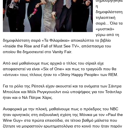
δημιουργήθηκε
η
δημοφιλέστατη
τηλεοπτική
σειρά... Όλα τα
«μυστικά»
γύρω από τη
δημοφιλέστατη σειρά «Τα Φιλαράκια» αποκαλύπτει το βιβλίο
«Ιnside the Rise and Fall of Must See TV», απόσπασμα του
οποίου θα δημοσιευτεί στο Vanity Fair.
Από εκεί μαθαίνουμε πως αρχικά ο τίτλος του σίριαλ είχε
αποφασιστεί να είναι «Six of One» και πως το τραγούδι που θα
«έντυνε» τους τίτλους ήταν το «Shiny Happy People» των REM.
Για το ρόλο της Ρέιτσελ είχαν ακουστεί και τα ονόματα των Σάντρα
Μπούλοκ και Μόλι Ρινγκγουολντ ενώ υποψήφιος για τον Τσάντλερ
ήταν και ο Νιλ Πάτρικ Χάρις.
Αναφορικά με την πλοκή, μαθαίνουμε πως ο πρόεδρος του ΝBC
ήταν αρνητικός στη σεξουαλική σχέση της Μόνικα με τον «Paul the
Wine Guy» στα πρώτα επεισόδια, σε τέτοιο βαθμό μάλιστα που
ζήτησε να μοιραστούν ερωτηματολόγια στο κοινό που ήταν παρόν