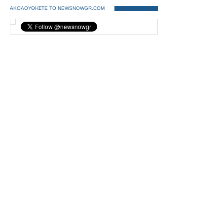
ΑΚΟΛΟΥΘΗΣΤΕ ΤΟ NEWSNOWGR.COM