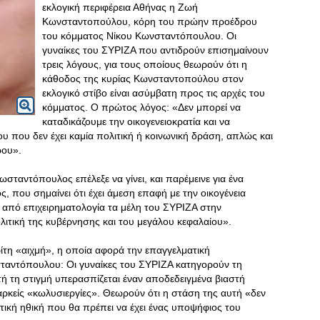
εκλογική περιφέρεια Αθήνας η Ζωή
Κωνσταντοπούλου, κόρη του πρώην προέδρου
του κόμματος Νίκου Κωνσταντόπουλου. Οι
γυναίκες του ΣΥΡΙΖΑ που αντιδρούν επισημαίνουν
τρεις λόγους, για τους οποίους θεωρούν ότι η
κάθοδος της κυρίας Κωνσταντοπούλου στον
εκλογικό στίβο είναι ασύμβατη προς τις αρχές του
κόμματος. Ο πρώτος λόγος: «Δεν μπορεί να
καταδικάζουμε την οικογενειοκρατία και να
 που δεν έχει καμία πολιτική ή κοινωνική δράση, απλώς και
ρου».
σταντόπουλος επέλεξε να γίνει, και παρέμεινε για ένα
 που σημαίνει ότι έχει άμεση επαφή με την οικογένεια
ι από επιχειρηματολογία τα μέλη του ΣΥΡΙΖΑ στην
λιτική της κυβέρνησης και του μεγάλου κεφαλαίου».
ρίτη «αιχμή», η οποία αφορά την επαγγελματική
ταντόπουλου: Οι γυναίκες του ΣΥΡΙΖΑ κατηγορούν τη
 τη στιγμή υπερασπίζεται έναν αποδεδειγμένα βιαστή
αρκείς «κωλυσιεργίες». Θεωρούν ότι η στάση της αυτή «δεν
ατική ηθική που θα πρέπει να έχει ένας υποψήφιος του