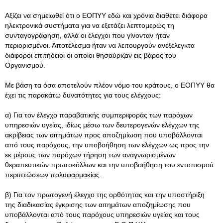
Αξίζει να σημειωθεί ότι ο ΕΟΠΥΥ εδώ και χρόνια διαθέτει διάφορα
ηλεκτρονικά συστήματα για να εξετάζει λεπτομερώς τη
συνταγογράφηση, αλλά οι έλεγχοι που γίνονταν ήταν
περιορισμένοι. Αποτέλεσμα ήταν να λειτουργούν ανεξέλεγκτα
διάφοροι επιτήδειοι οι οποίοι θησαύριζαν εις βάρος του
Οργανισμού.
Με βάση τα όσα αποτελούν πλέον νόμο του κράτους, ο ΕΟΠΥΥ θα
έχει τις παρακάτω δυνατότητες για τους ελέγχους:
α) Για τον έλεγχο παραβατικής συμπεριφοράς των παρόχων
υπηρεσιών υγείας, ιδίως μέσω των δευτερογενών ελέγχων της
ακρίβειας των αιτημάτων προς αποζημίωση που υποβάλλονται
από τους παρόχους, την υποβοήθηση των ελέγχων ως προς την
εκ μέρους των παρόχων τήρηση των αναγνωρισμένων
θεραπευτικών πρωτοκόλλων και την υποβοήθηση του εντοπισμού
περιπτώσεων πολυφαρμακίας.
β) Για τον πρωτογενή έλεγχο της ορθότητας και την υποστήριξη
της διαδικασίας έγκρισης των αιτημάτων αποζημίωσης που
υποβάλλονται από τους παρόχους υπηρεσιών υγείας και τους