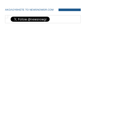
ΑΚΟΛΟΥΘΗΣΤΕ ΤΟ NEWSNOWGR.COM