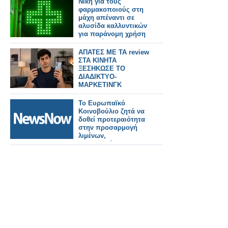
Νίκη για τους
στα ιδιωτικά
φαρμακοποιούς στη
φαρμακεία
μάχη απέναντι σε
αλυσίδα καλλυντικών
για παράνομη χρήση
του πράσινου
σταυρού
ΑΠΑΤΕΣ ΜΕ ΤΑ review
ΣΤΑ ΚΙΝΗΤΑ
ΞΕΣΗΚΩΣΕ ΤΟ
ΔΙΑΔΙΚΤΥΟ-
ΜΑΡΚΕΤΙΝΓΚ
ΓΕΜΑΤΑ ΨΕΜΑΤΑ
Το Ευρωπαϊκό
Κοινοβούλιο ζητά να
δοθεί προτεραιότητα
στην προσαρμογή
λιμένων,
αεροδρομίων και
σιδηροδρόμων για
στρατιωτική χρήση.