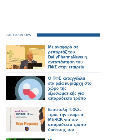
ΣΧΕΤΙΚΑ ΑΡΘΡΑ
Με αναφορά σε
ρεπορτάζ του
DailyPharmaNews η
ανταπάντηση του
ΠΦΣ στην εταιρεία
που κατήγγειλε για
απαράδεκτο τρόπο
Ο ΠΦΣ καταγγέλλει
διάθεσης
εταιρεία κυρίαρχη στο
σκευάσματός της
χώρο της
εξωσωματικής για
απαράδεκτο τρόπο
διάθεσης
σκευάσματός της
Επιστολή Π.Φ.Σ.
προς την εταιρεία
MERCK για τον
απαράδεκτο τρόπο
διάθεσης του
φαρμακευτικού
σκευάσματος Ovitrelle