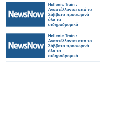
ενδοοικογενειακής
Hellenic Train :
βίας
Αναστέλλονται από το
Σάββατο προσωρινά
όλα τα
σιδηροδρομικά
δρομολόγια στη
γραμμή
Hellenic Train :
Αλεξανδρούπολη –
Αναστέλλονται από το
Ορμένιο .
Σάββατο προσωρινά
όλα τα
σιδηροδρομικά
δρομολόγια στη
γραμμή
Αλεξανδρούπολη –
Ορμένιο .