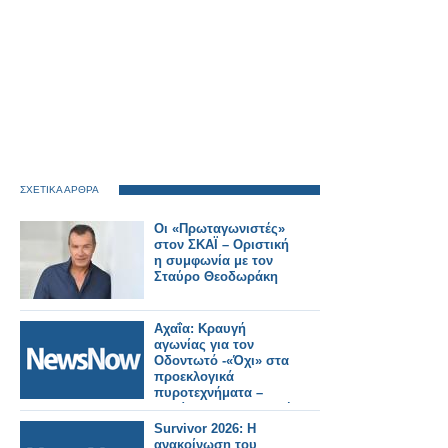
ΣΧΕΤΙΚΑ ΑΡΘΡΑ
Οι «Πρωταγωνιστές»
στον ΣΚΑΪ – Οριστική
η συμφωνία με τον
Σταύρο Θεοδωράκη
Αχαΐα: Κραυγή
αγωνίας για τον
Οδοντωτό -«Όχι» στα
προεκλογικά
πυροτεχνήματα –
Απαίτηση για ασφαλή
λύση.
Survivor 2026: Η
ανακοίνωση του