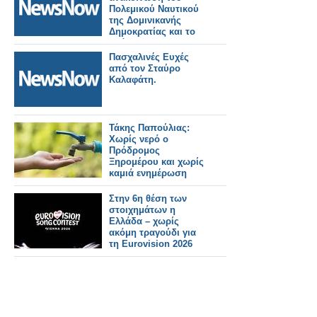
Πολεμικού Ναυτικού
της Δομινικανής
Δημοκρατίας και το
σκάφος που
παρέσυρε τον Σταύρο
Πασχαλινές Ευχές
Φλώρο
από τον Σταύρο
Καλαφάτη.
Τάκης Παπούλιας:
Χωρίς νερό ο
Πρόδρομος
Ξηρομέρου και χωρίς
καμιά ενημέρωση
Στην 6η θέση των
στοιχημάτων η
Ελλάδα – χωρίς
ακόμη τραγούδι για
τη Eurovision 2026