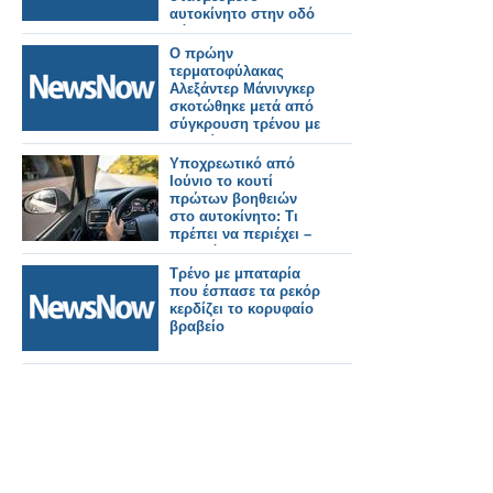
αυτοκίνητο στην οδό
Νόρμαν.
Ο πρώην
τερματοφύλακας
Αλεξάντερ Μάνινγκερ
σκοτώθηκε μετά από
σύγκρουση τρένου με
αυτοκίνητο.
Υποχρεωτικό από
Ιούνιο το κουτί
πρώτων βοηθειών
στο αυτοκίνητο: Τι
πρέπει να περιέχει –
Τα πρόστιμα
Τρένο με μπαταρία
που έσπασε τα ρεκόρ
κερδίζει το κορυφαίο
βραβείο