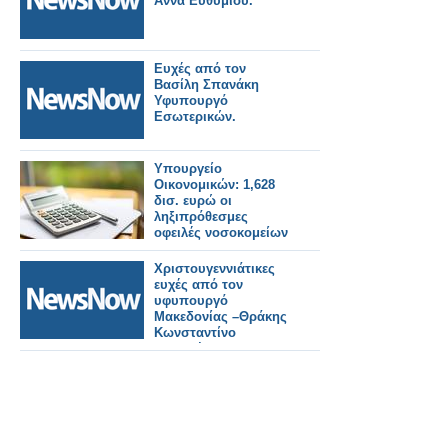
Άννα Ευθυμίου.
Ευχές από τον
Βασίλη Σπανάκη
Υφυπουργό
Εσωτερικών.
Υπουργείο
Οικονομικών: 1,628
δισ. ευρώ οι
ληξιπρόθεσμες
οφειλές νοσοκομείων
και ΕΟΠΥΥ το 2025
Χριστουγεννιάτικες
ευχές από τον
υφυπουργό
Μακεδονίας –Θράκης
Κωνσταντίνο
Γκιουλέκα