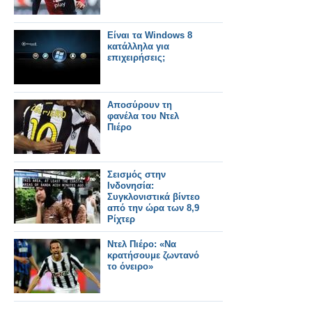
Είναι τα Windows 8
κατάλληλα για
επιχειρήσεις;
Αποσύρουν τη
φανέλα του Ντελ
Πιέρο
Σεισμός στην
Ινδονησία:
Συγκλονιστικά βίντεο
από την ώρα των 8,9
Ρίχτερ
Ντελ Πιέρο: «Να
κρατήσουμε ζωντανό
το όνειρο»