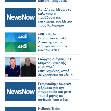
κάποια πράγματα,
δεν ήταν όλα καλά»
Χρ. Δήμας: Μέσα στο
καλοκαίρι η
παράδοση της
επέκτασης του Μετρό
προς Καλαμαριά
–«Πάνε πολύ καλά τα
δοκιμαστικά».
«VIΠ - Καλά
Γεράματα» και «Ο
Δικαστής» από
σήμερα στα online
κανάλια ANT1
Comedy & ANT1
Drama μέσα απο το
Γιώργος Λιάγκας: «Ο
antenna.gr
Μάρκος Σεφερλής
είναι πολύ
επιτυχημένος, απλά
δε χρειάζεται να λέει ο
ίδιος πόσο καλά
πάει»
Γεωργιάδης: Δωρεάν
φάρμακα για την
παχυσαρκία και μετά
τους 8 μήνες σε
ασθενείς που πάνε
καλά
Hellenic Train: