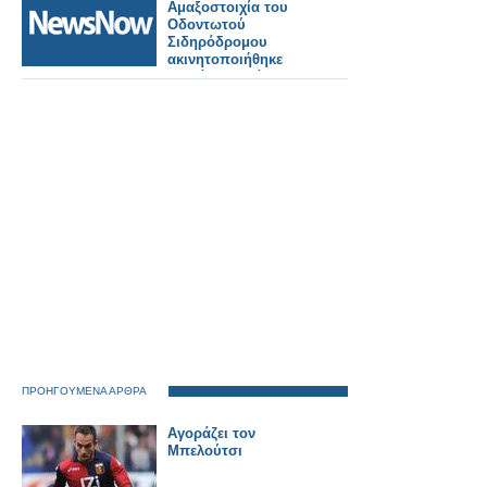
Αμαξοστοιχία του
Οδοντωτού
Σιδηρόδρομου
ακινητοποιήθηκε
κοντά στα Νιάματα
λόγω βλάβης. Οι 77
επιβάτες είναι καλά
στην υγεία τους.
ΠΡΟΗΓΟΥΜΕΝΑ ΑΡΘΡΑ
Αγοράζει τον
Μπελούτσι