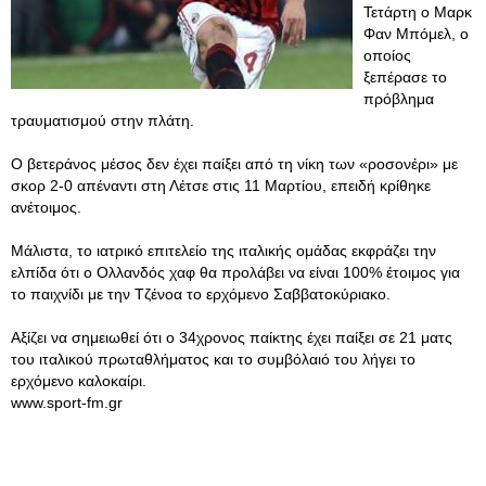
Τετάρτη ο Μαρκ
Φαν Μπόμελ, ο
οποίος
ξεπέρασε το
πρόβλημα
τραυματισμού στην πλάτη.
Ο βετεράνος μέσος δεν έχει παίξει από τη νίκη των «ροσονέρι» με
σκορ 2-0 απέναντι στη Λέτσε στις 11 Μαρτίου, επειδή κρίθηκε
ανέτοιμος.
Μάλιστα, το ιατρικό επιτελείο της ιταλικής ομάδας εκφράζει την
ελπίδα ότι ο Ολλανδός χαφ θα προλάβει να είναι 100% έτοιμος για
το παιχνίδι με την Τζένοα το ερχόμενο Σαββατοκύριακο.
Αξίζει να σημειωθεί ότι ο 34χρονος παίκτης έχει παίξει σε 21 ματς
του ιταλικού πρωταθλήματος και το συμβόλαιό του λήγει το
ερχόμενο καλοκαίρι.
www.sport-fm.gr